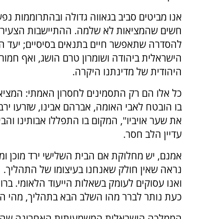
אנו מביטים סביב בגאווה גדולה ובהתרוממות נפש,
חשים שהמציאות לא שלמה. ההתיישבות הצעיר
להסדרה שתאפשר חיים בתנאים בסיסיים; יעד הר
הישראלית ביהודה ושומרון טרם הושג, ואף חמור 
היהודית של מדינתנו היקרה.
כל אלו הם רק התסמינים לחסרון האמתי: המציא
בו הובטח לאבי האומה, אברהם אבינו, שזרעו ירב
את שער אויביו", המקום בו התפללו אבותינו וה
עדיין הלב חסר.
אמנם, יש מחלוקת אם הבית השלישי ירד מוכן ומש
נראה שאין חולק שאנחנו בעיצומו של התהליך.
ואנו עסוקים לעומק בשאלות הייעוד הלאומי. ברו
כעת נותר לברר מהו השלב הבא בתהליך, מהי ה
הממלכה הישראלית המשמעותית האחרונה שהי