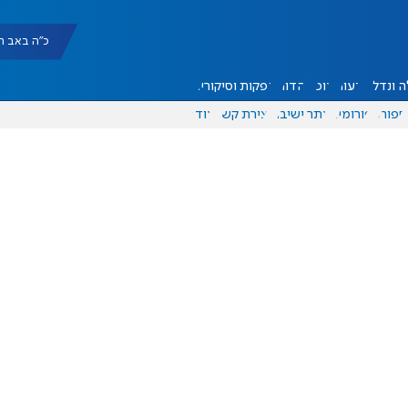
כ"ה באב תשפ"ו |
 ונדל"ן
דעות
אוכל
יהדות
הפקות וסיקורים
ספורט
פורומים
אתר ישיבה
יצירת קשר
עוד