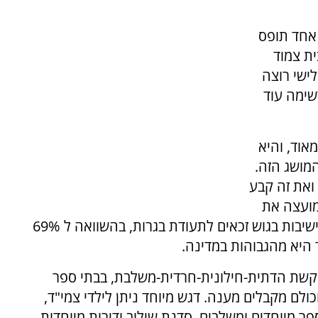
 אחד תופס
ת צמוד
לישי רוצה
רשימה עוד
אוד, והיא
מושג הזה.
 ואת זה קבע
מועצה את
פרס החינוך הארצי. 88% מתלמידי התיכונים והישיבות בגוש זכאים לתעודת בגרות, בהשוואה ל 69%
היא מהגבוהות במדינה.
 הקשת הדתית-חילונית-חרדית-משלבת, בבתי ספר
כולם מקבלים מענה. דגש מיוחד ניתן לילדי צמי"ד,
ספר מיוחדים ומשלבים, סדנת שילוב ודירות מיוחדות