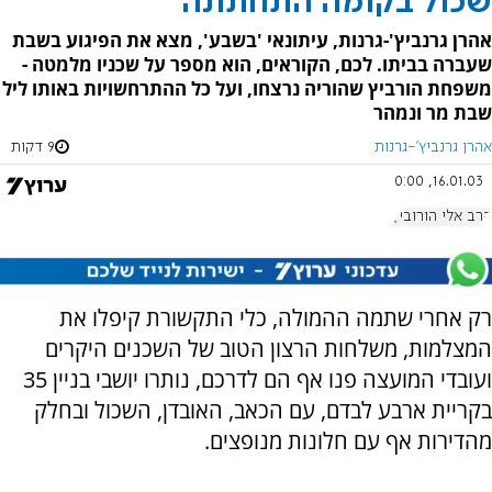
שכול בקומה התחתונה
אהרן גרנביץ'-גרנות, עיתונאי 'בשבע', מצא את הפיגוע בשבת
שעברה בביתו. לכם, הקוראים, הוא מספר על שכניו מלמטה -
משפחת הורביץ שהוריה נרצחו, ועל כל ההתרחשויות באותו ליל
שבת מר ונמהר
אהרן גרנביץ'-גרנות
9 דקות
16.01.03, 0:00
הרב אלי הורוביץ
רק אחרי שתמה ההמולה, כלי התקשורת קיפלו את
המצלמות, משלחות הרצון הטוב של השכנים היקרים
ועובדי המועצה פנו אף הם לדרכם, נותרו יושבי בניין 35
בקריית ארבע לבדם, עם הכאב, האובדן, השכול ובחלק
מהדירות אף עם חלונות מנופצים.