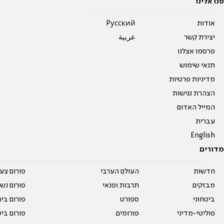
פנו אלינו
אודות
Pусский
יצירת קשר
عربية
פרסמו אצלנו
תנאי שימוש
מדיניות פרטיות
הצהרת נגישות
המייל האדום
עברית
English
מדורים
חדשות
העולם הערבי
פורום צע
מבזקים
תרבות ופנאי
פורום נשו
ביטחוני
ספורט
פורום בי
פוליטי-מדיני
פורומים
פורום בי