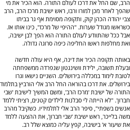
הרב, שם החל את דרכו לעולם התורה. הוא הכיר את מי
שהפך לאחר מכן למורו ורבו, ראש ישיבת מרכז הרב, הרב
צבי יהודה הכהן קוק, ותקופה מסוימת אף גר בביתו
כשראשו מגודל שערות. "ההיפי של מרכז", כינו אותו אז.
אבל ככל שהתוודע לעולם התורה הוא הפך לבן ישיבה,
ואת מחלפות ראשו החליפה כיפה סרוגה גדולה.
באותה תקופה הכיר את דינה, אף היא עולה חדשה
ובעלת תשובה, ילידת וושינגטון שנפרדה ממשפחתה
לטובת לימוד במכללה בירושלים. השניים נישאו וגרו
בירושלים. את דרכו בהוראה החל הרב אלי הורביץ בתלמוד
התורה של ישיבת 'מרכז הרב', ומשם המשיך לישיבת 'שבי
חברון'. "לא הייתה לי סבלנות לילדים קטנים, רציתי ללמד
אנשים בשפתי", סיפר הרב אלי לתלמידיו. כשקיבל מהרב
משה בלייכר, ראש ישיבת 'שבי חברון', את ההצעה ללמד
את שיעור א' בישיבה, קפץ עליה כמוצא שלל רב.