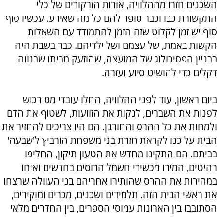
השכנים חזרו מההלוויה, אורות הזרקורים של כלי
התקשורת כבו וכבר סופר להם כל מה שאירע. עכשיו סוף
סוף יש זמן לקלוט שזה הזמן להתמודד עם השאלות
הקשות באמת, של עצמם ושל ילדיהם. כבר בשבת היה
בבניין הפסיכולוג של המועצה, שהוזעק מביתו שבנווה
דקלים כדי להושיט סיוע ועזרה.
ביום ראשון, עוד לפני ההלוויה, החלו עובדי מס רכוש
לפנות את השברים, לנקות את הזוועות, לשטוף את הדם
ולמחות את כל ההרס והחורבן. הם היו צריכים להחזיר את
הבית על כנו לקראת חזרת בני משפחת הורביץ ל'שבעה'
בביתם. הם התקינו מחדש את הטעון תיקון, החליפו
רהיטים, המירו מכשירי חשמל הרוסים בחדשים ואיחו
במהירות את ההרס שהותירו אחריהם בני העוולה שרצחו
את ראשי הבית הזה. תלמידים ושכנים, מכרים ומוקירים,
הסתובבו בין הארונות עמוסי הספרים, בין החדרים מלאי