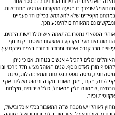
תאנה הוא מאתרי התיירות הבודדים בהם 100 אחוז
מהחשמל שנצרך בו מגיעה ממקורות אנרגיה מתחדשות.
במתחם מקפידים שלא להשתמש בכלים חד פעמיים
ומבקשים גם מהאורחים להימנע מכך.
אוהלי הספארי נתפרו בהתאמה אישית לדרישות היזמים.
הם מוגבהים מעל הקרקע באמצעות משטח דק מרחף,
עשויים מבד קנבס איכותי ומבודד ובתוכם רצפת פרקט עץ.
האוהלים יכולים להכיל 4 אנשים בנוחות, אם כי ניתן
להוסיף מזרן לאדם נוסף. פנים האוהל מציע חלל מרכזי ובו
מיטה זוגית, מיטה נוספת נפתחת ומתאימה לזוג, פינת
קפה/תה, מקרר, מזגן, מאוורר תקרה וריהוט משלים. אגף
הרחצה, שמהווה חלק מהאוהל, כולל שירותים, מקלחת
אקזוטית וכיור.
מחוץ לאוהלי יש מטבח שדה המאובזר בכלי אוכל ובישול,
כירת גז, שולחן אוכל, אזור מוגדר למדורות ובישול בפויקה.