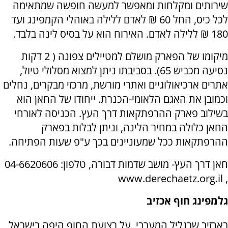
שירותים ומקלחות ומאפשר למעשה חופשה שמתאימה
לכל כיס, החל 60 ₪ לאדם ללילה באוהלי הקמפינג ועד
180 ₪ ללילה לאדם. האירוח הוא על בסיס לינה בלבד.
מיקומו של הפארק מושלם למטיילים צפונה ( 2 דקות
נסיעה מכביש 65). בסביבתו ניתן למצוא מסלולי טיול,
אתרים ארכיאולוגיים ואתרי מורשת, מרכזי מבקרים, נחלים
וכמובן את האגם הלאומי-הכנרת. ייחודו של החאן הוא
בשילוב פארק ההרפתקאות דרך העץ. הכניסה לאורחי
החאן כלולה במחיר הלינה, וניתן לבלות בפארק
ההרפתקאות ככל שמעוניינים בכך ע"פ שעות הפתיחה.
חאן דרך העץ- מושב שדמות דבורה, טלפון: 04-6620606
, www.derechaetz.org.il
גלמפינג חוף אכזיב
באכזיב שבגליל המערבי, על רצועת החוף היפה בישראל,