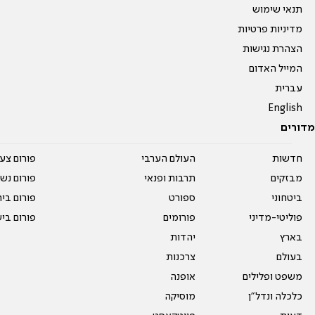
תנאי שימוש
מדיניות פרטיות
הצהרת נגישות
המייל האדום
עברית
English
מדורים
חדשות
העולם הערבי
פורום צע
מבזקים
תרבות ופנאי
פורום נשו
ביטחוני
ספורט
פורום בי
פוליטי-מדיני
פורומים
פורום בי
בארץ
יהדות
בעולם
צרכנות
משפט ופלילים
אופנה
כלכלה ונדל"ן
מוסיקה