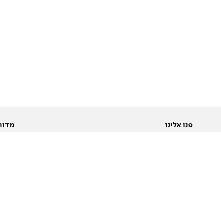
פנו אלינו
מדור
אודות
Pусский
חד
יצירת קשר
عربية
מב
פרסמו אצלנו
בי
תנאי שימוש
פו
מדיניות פרטיות
בא
הצהרת נגישות
בע