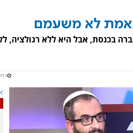
באמת לא משעמם
רה בכנסת, אבל היא ללא רגולציה, לל
2 דקות
א