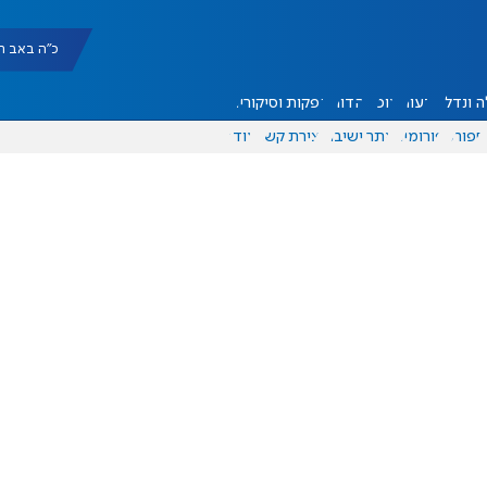
כ"ה באב תשפ"ו |
 ונדל"ן
דעות
אוכל
יהדות
הפקות וסיקורים
ספורט
פורומים
אתר ישיבה
יצירת קשר
עוד