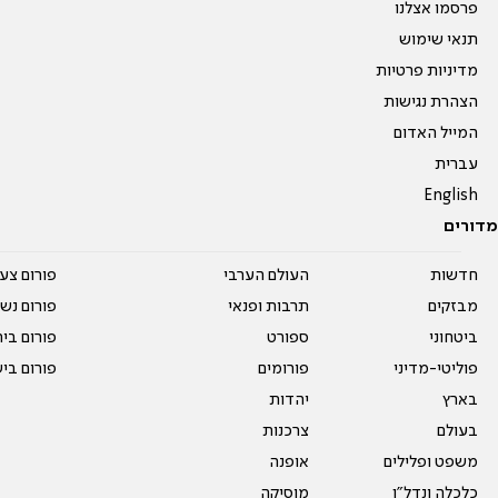
פרסמו אצלנו
תנאי שימוש
מדיניות פרטיות
הצהרת נגישות
המייל האדום
עברית
English
מדורים
חדשות
העולם הערבי
פורום צע
מבזקים
תרבות ופנאי
פורום נשו
ביטחוני
ספורט
פורום בי
פוליטי-מדיני
פורומים
פורום בי
בארץ
יהדות
בעולם
צרכנות
משפט ופלילים
אופנה
כלכלה ונדל"ן
מוסיקה