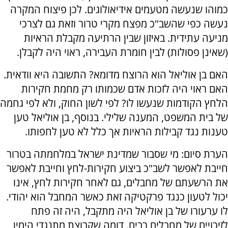
כמוהו שנעשה מטעמים אידיאולוגים. לכן פיצוח המקרה
נעשה כפי שהשב"כ מפצח מקרי טרור וזאת גם לצרכי
מניעה עתידית. באיזון שבין הרתיעה מקבלת הראיות
(שאינן פסולות) לבין חומרת העבירה, ראוי היה לקבלן.
האם בן אוליאל הוא הרוצח מדומא? התשובה היא וודאית.
האם ראוי היה לזכות אדם שכמותו רק מחמת חקירות
הלחץ הקודמות שנעשו לו? לפי לשון החוק, ולא לפי גחמה
של בית המשפט, המענה שלילי. בנוסף, בן אוליאל טען
טענות נגד קבילות הראיות אך כלל לא טען לחפותו.
הערת סיום: מי שסבור שמדינת ישראל במלחמתה בטרור
חייבת לאפשר לשב"כ ביצוע חקירות-לחץ וחייבת לאפשר
את הרשעתם של מחבלים, גם לאחר חקירות לחץ, אינו
יכול לטעון כנגד פרקטיקה זאת כאשר המחבל הוא יהודי.
לו ערעורו של בן אוליאל היה מתקבל, היה זה פתח
לזיכויים של מחבלים רבים. דומה שקבוצת מתנגדי הימין