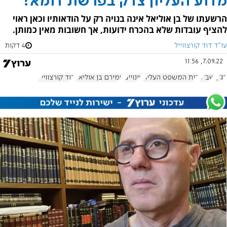
מדוע העליון צדק בפרשת דומא?
הרשעתו של בן אוליאל אינה בנויה רק על הודאותיו וכאן ראוי
להציף עובדות שלא בהכרח ידועות, אך חשובות מאין כמותן.
עו"ד דוד קורצווייל
4 דקות
7.09.22, 11:56
בג"ץ
שב"כ
בית המשפט העליון
עינויים
עמירם בן אוליאל
דוד קורצווייל