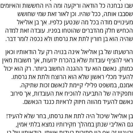
שבו נבחנה כל הודאה וריקעה ומה היו החששות והאיומים
שסבבו אותה, ככל שהיו. וכן לאור זאת שמי שחושש
מעינויים מודה בכל מה שנטען כלפיו. אך בן אוליאל
הכחיש חלק מהדברים שהוטחו בפניו. עובדה זאת למדה
שהיה הוא בן חורין לתת את גרסתו ולא נכפה לומר דבר.
הרשעתו של בן אוליאל אינה בנויה רק על הודאותיו וכאן
ראוי להציף עובדות שלא בהכרח ידועות, אך חשובות מאין
כמותן. נאשם הוא עד ההגנה החשוב ביותר. רק הוא יכול
להעיד מכלי ראשון שלא הוא הרוצח ולתת את גרסתו.
אמנם, במשפט פלילי קיימת לנאשם זכות שתיקה.
ותפקידה של התביעה להוכיח את העובדות, אך סירוב
נאשם להעיד מהווה חיזוק לראיות כנגד הנאשם.
בן אוליאל שיכול היה לתת את גרסתו, בחר שלא להעיד!
גם האליבי שנתן במהלך חקירותיו נמצא בלתי אמין,
ובעניין זה אף היו סתירות בעדות אשתו. הודאותיו של בן