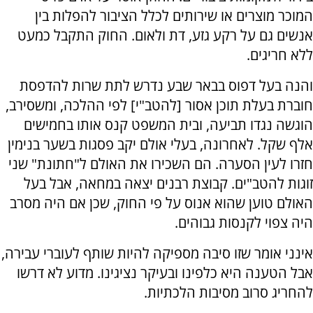
המוכר מוצרים או שירותים לכלל הציבור להפלות בין
אנשים גם על רקע גזע, דת ולאום. החוק התקבל כמעט
ללא חריגים.
והנה בעל דפוס בבאר שבע נדרש לתת שרות להדפסת
חוברת בעלת תוכן אסור [להטב"י] לפי ההלכה, ומשסירב,
הוגשה נגדו תביעה, ובית המשפט קנס אותו בחמישים
אלף שקל. לאחרונה, בעלי אולם יקב פסגות בשער בנימין
חזרו לעין הסערה. הם השכירו את האולם ל"חתונת" שני
זוגות להטב"ים. קבוצת רבנים יצאה במחאה, אבל בעל
האולם טוען שהוא אנוס על פי החוק, שכן אם היה מסרב
היה צפוי לקנסות גבוהים.
אינני אומר שזו סיבה מספיקה להיות שותף לעוברי עבירה,
אבל הטענה היא כלפינו ובעיקר נציגינו. מדוע לא דרשו
להחריג סרוב מסיבות הלכתיות.