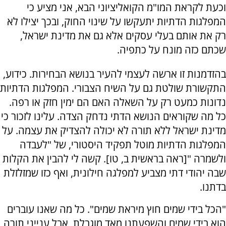
וכעת לקראת המו"מ הקואליציוני הבא, אני מציע כי
המפלגות הדתיות יתעקשו על שינוי החוק, ובכך יצילו לא
רק את אותם בעלי עסקים אלא גם את מדינת ישראל,
שכתם כזה מונח על כתפיה.
בהזדמנות זו ארשה לעצמי להעיר בנושא הבחירות. כידוע,
התקשורת שולטת גם על השיח הצבורי. המפלגות הדתיות
נדונות כמעט רק על השאלה האם הם ימין חזק או רפה.
כל מה שקוראים הנושא הדתי נדחק הצדה. עלינו לזכור כי
מדינת ישראל ללא תורה לא יכולה להצדיק את עצמה. על
המפלגות הדתיות מוטל תפקיד היסטורי, של "לעבדה
ולשמרה "[ראה בראשית ב, טו]. קשה לי להבין את הקלות
שבה יהודי דתי מצביע למפלגה חילונית, ואף כזו שמזלזלת
בדתנו.
"הכל בידי שמים חוץ מיראת שמים". כל מה שאנו עוברים
הוא בידי שמים והשפעתנו מאד מוגבלת, אבל ענייני תורה