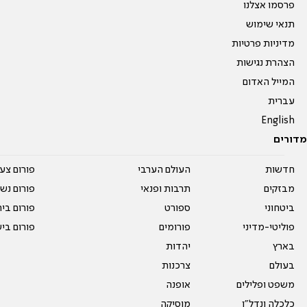
פרסמו אצלנו
תנאי שימוש
מדיניות פרטיות
הצהרת נגישות
המייל האדום
עברית
English
מדורים
חדשות
העולם הערבי
פורום צע
מבזקים
תרבות ופנאי
פורום נשו
ביטחוני
ספורט
פורום בי
פוליטי-מדיני
פורומים
פורום בי
בארץ
יהדות
בעולם
צרכנות
משפט ופלילים
אופנה
כלכלה ונדל"ן
מוסיקה