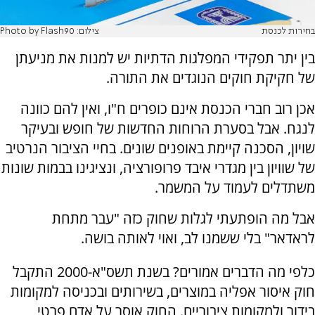
בחירות לכנסת
צילום: Photo by Flash90
בין יתר תפקידי המפלגות הדתיות יש למנות את מניעתן
של חקיקת חוקים הנוגדים את התורה.
אכן רוב חברי הכנסת אינם כופרים ח"ו, ואין להם כוונה
לנגח. אבל בסערת הרוחות החדשות של חופש ובעיקר
שויון, הסכנה קיימת באופנים שונים. בחיי הציבור הנרטיב
של שוויון בין מגדרי איבד פרופורציה, ונציגינו בבמות שונות
משתדלים לעמוד על המשמר.
אבל מה הופתעתי לגלות שחוק כזה "עבר מתחת
לראדאר" בלי ששמנו לב, ואוי לאותה בושה.
כלפי מה הדברים אמורים? בשנת תשס"א-2000 התקבל
חוק איסור אפליה במוצרים, בשירותים ובכניסה למקומות
בידור ולמקומות ציבוריים. החוק אוסר על אדם פרטי