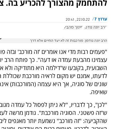
להתחמק מהצורך להכריע בה. צפ
ערוץ 7
22.10.22, 20:41
הרב יונה גודמן
חינוך מהבית
הרב יונה גודמן: מורכבות זה לא יעד החיים אלא דרך
"פעמים רבות מדי אנו אומרים 'זה מורכב' ובזה פ
עצמינו מהבעת עמדה או דעה". כך פותח הרב יו
השבועית, בקובעו ש"דילמה היא מתודיקה ולא איד
לדעתו, אמנם יש מקום לראיה מורכבת שכוללת ה
שונים של סוגיה, אך היא עצמה (המורכבות) אינה 
שאיפה.
"לכן", כך לדבריו, "לא ניתן לפסול כל עמדה מגוב
ש"זה פשטני. הסוגיה מורכבת". גודמן מרשה לעצ
שהקביעה: "זה מורכב" נשמעת יותר מאגפים ליב
הציבור. לדבריו, פעמים רבות הם צודקים, וסוגי