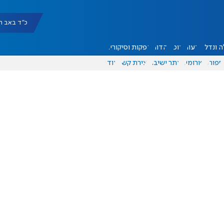
כ"ד באב תשפ"ו |
 ונדל"ן
דעות
אוכל
יהדות
הפקות וסיקורים
ספורט
פורומים
אתר ישיבה
יצירת קשר
עוד