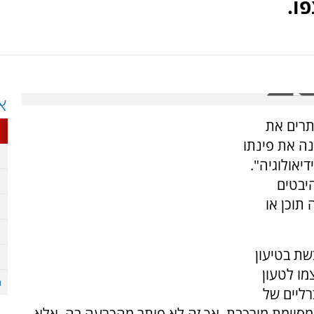
ו.
א
ותרים את
נה את פינתו
יאולוגיה".
יבטים
תוכן או
שת בטיעון
מו לטעון
רליים של
ה מסוימת מורכבת. אך זה לא פותר מהכרעה בה, אלא