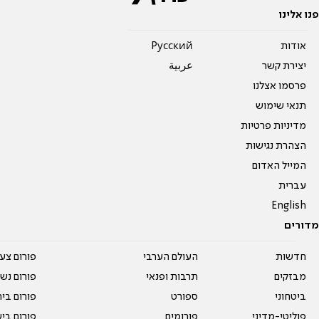
פנו אלינו
אודות
Pусский
יצירת קשר
عربية
פרסמו אצלנו
תנאי שימוש
מדיניות פרטיות
הצהרת נגישות
המייל האדום
עברית
English
מדורים
חדשות
העולם הערבי
פורום צע
מבזקים
תרבות ופנאי
פורום נשו
ביטחוני
ספורט
פורום בי
פוליטי-מדיני
פורומים
פורום בי