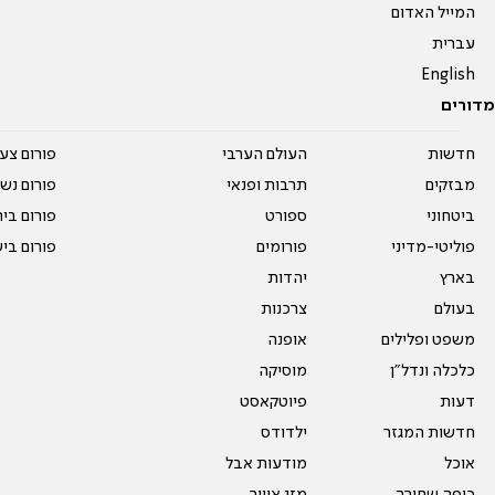
המייל האדום
עברית
English
מדורים
חדשות
העולם הערבי
פורום צע
מבזקים
תרבות ופנאי
פורום נשו
ביטחוני
ספורט
פורום בי
פוליטי-מדיני
פורומים
פורום בי
בארץ
יהדות
בעולם
צרכנות
משפט ופלילים
אופנה
כלכלה ונדל"ן
מוסיקה
דעות
פיוטקאסט
חדשות המגזר
ילדודס
אוכל
מודעות אבל