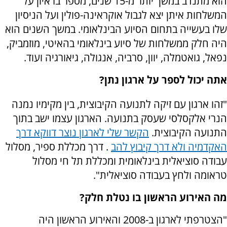
הוא מתנדב במשך יותר מ-15 שנים, מספר בראיון על
המשלחות איתן יצא לגבול אוקראינה-פולין ועל הניסיון
שלו בעשייה בתחום הסיוע הבינלאומי. במשך השנים הוא
היה חלק ממשלחות של סיוע בינלאומי בהאיטי, מוזמביק,
נפאל, גואטמלה, יוון, סרביה, אנגולה, גיאורגיה ועוד.
אתה יכול לספר על ארגון נתן?
"זהו ארגון עם זיקה לתנועה הקיבוצית, בין מקימיו נמנה
הנרי אלקסלסי שעסק בתנועה. הארגון עצמו ישב בתוך
התנועה הקיבוצית.
הקשר שלי לארגון נוצר דווקא דרך
האקדמיה ולא דרך קיבוץ להב
. דרך מכללת ספיר, מסלול
עבודה סוציאלית בינלאומית ומכללת תל חי מסלול
טראומה ולחץ בעבודה סוציאלית".
מה האירוע הראשון בו נטלת חלק?
"הצטרפתי לארגון ב-2008 והאירוע הראשון היה