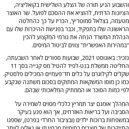
והשבוע הגיע תורה של הצלע השלישית בקואליציה,
הציונות הדתית, להוציא את ההסכם לפועל. שר האוצר
מטעמה, בצלאל סמוטריץ', הכריז על כך כהחלטה
הראשונה שלו בתפקיד, וכבר בפגישת ההיכרות שלו עם
הנהלת המשרד הנחה את גורמי המקצוע להכין
"במהירות האפשרית" צווים לביטול המיסים.
נזכיר: באוגוסט 2021, שבועות ספורים לאחר השבעתה,
החליטה ממשלת בנט-לפיד להטיל מס קנייה בסך 11
שקלים לקילוגרם על כלים חד־פעמיים המכילים פלסטיק.
כמו כן מוסו המשקאות המתוקים בסכום משתנה שנקבע
לפי כמות הסוכר או הממתיק המלאכותי שבהם.
המהלך אומנם יצר תמריץ כלכלי מסוים לשמירה על
הסביבה ועל בריאות האזרחים, אך הוא פגע בעיקר
במשפחות ברוכות ילדים (ובציבור החרדי בפרט), שספגו
התייקרות של מוצרים בסיסיים מבחינתן או נאלצו לוותר