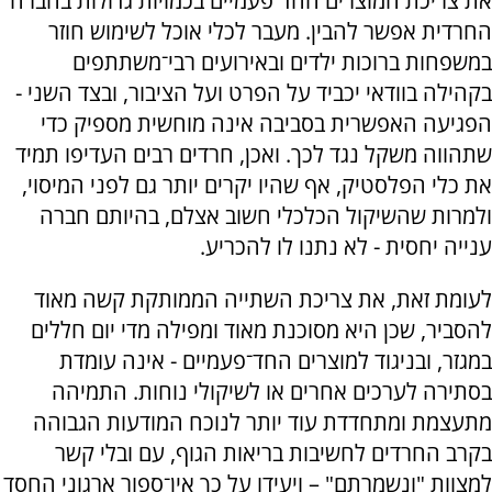
את צריכת המוצרים החד־פעמיים בכמויות גדולות בחברה
החרדית אפשר להבין. מעבר לכלי אוכל לשימוש חוזר
במשפחות ברוכות ילדים ובאירועים רבי־משתתפים
בקהילה בוודאי יכביד על הפרט ועל הציבור, ובצד השני -
הפגיעה האפשרית בסביבה אינה מוחשית מספיק כדי
שתהווה משקל נגד לכך. ואכן, חרדים רבים העדיפו תמיד
את כלי הפלסטיק, אף שהיו יקרים יותר גם לפני המיסוי,
ולמרות שהשיקול הכלכלי חשוב אצלם, בהיותם חברה
ענייה יחסית - לא נתנו לו להכריע.
לעומת זאת, את צריכת השתייה הממותקת קשה מאוד
להסביר, שכן היא מסוכנת מאוד ומפילה מדי יום חללים
במגזר, ובניגוד למוצרים החד־פעמיים - אינה עומדת
בסתירה לערכים אחרים או לשיקולי נוחות. התמיהה
מתעצמת ומתחדדת עוד יותר לנוכח המודעות הגבוהה
בקרב החרדים לחשיבות בריאות הגוף, עם ובלי קשר
למצוות "ונשמרתם" – ויעידו על כך אין־ספור ארגוני החסד