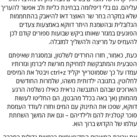
עליהם. גם בלי דיפלומה בבחינת כליות ולב אפשר להעריך
שלא במקרה בחר שר האוצר דאז להיאבק בהתחממות
הגלובלית ובהשמנת היתר דווקא באמצעות צעדים
הפוגעים במגזר שאותו ביקש שבועות ספורים קודם לכן
להעמיס על מריצה ולהשליך למזבלה.
כעת, כאמור, חזרו החרדים לשלטון, ובמסגרת שאיפתם
הטבעית והמתבקשת למחיקת מורשת ליברמן וגזרותיו
עמדו על כך שסמוטריץ' יקליד
ctrl+z
ויבטל את המיסים
לחלוטין. בתגובה ילדותית משהו, שלמרות החודשים
הארוכים שבהם התגבשה נראית כאילו נשלפה הרגע
מהמותן (אך באה בכלל מהבטן), הם החליטו לעשות
דווקא, שפכו את התינוק עם המים וחזרו לעודד העמסת
סוכר קטלנית להם ולילדיהם – וגם את המשך השחתת
עולמו של הקדוש ברוך הוא.