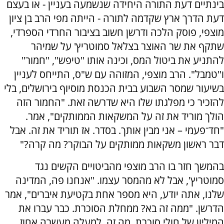
בינתיים דעת התורה היחידה שנשמעה בעניין - או בעצם
דעת הדרך ארץ שקדמה לתורה - הייתה מפי הרב בן ציון
מוצפי, פוסק הלכה ודרשן חשוב בציבור החרדי הספרדי,
שתקף את שר האוצר בצלאל סמוטריץ' על שמיהר
להתניע את ביטול המס, וכינה אותו "טיפש", "חמור"
ו"טמבל". הרב מוצפי, המזוהה עם ש"ס, התייחס לעניין
בשיעור שמסר השבוע בבית הכנסת מוסיוף בירושלים, בלי
להזכיר כי מפלגתו שלו היא שדרשה זאת. "החמור הזה
הולך מוריד את זה על המשקאות הממותקים", אמר.
"חד־פעמי – אני מבין אותך. בסדר. אז תוריד את זה. אבל
דבר ראשון משקאות ממותקים על הבוקר? מה קרה?"
בהמשך חזר בו הרב מוצפי מהביטויים הקשים נגד
סמוטריץ', אבל לא מהמסר עצמו. "אנחנו פה, המדינה
שלנו, אתה יודע, היא מספר אחת בקטיעת איברים", אמר
הדרשן. "ממה זה בא? ממחלת הסוכרת. כבר עברו את
המיליון של חולי סוכרת, מה זה, למעלה מעשרה אחוז