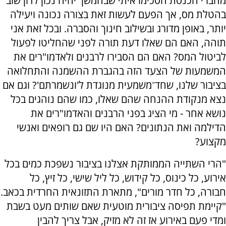
מחברי הכנסת הסכימו איתי שבהמשך יהיה נכון לדון שוב
בהטלת מס, אך הפעם לעשות זאת בצורה נכונה ויעילה
יותר, באופן מדורג ובשילוב חינוך והסברה. ובכל זאת אני
תוהה, האם הם שאלו דעת תורה לפני שהחליטו לפעול
לביטול המס? האם הם הסבירו לרבנים ולאדמו"רים את
המשמעות של הצעד הזה בהגברת ההשמנה והתחלואה
בציבור שלנו, שחד־משמעית מנוגדת ל'ונשמרתם'? וגם אם
נצא מנקודת ההנחה שהם שאלו, כמו שהם נוהגים בכל
נושא אחר - מי הציג בפני הרבנים והאדמו"רים את
הדילמה ואת הנתונים? האם היו שם גם רופאים ואנשי
מקצוע?
"הרי השתייה הממותקת אצלנו בציבור נשפכת כמים בכל
אירוע, כל כינוס, כל קידוש, כל ליל שישי, כל זיץ, כל
חבורה, כל חדר מורים", מתארת התזונאית החרדית בכאב.
"קיימת תפיסה ציבורית מוטעית שאם שותים מעט בשבת
ומדי פעם באירוע אז זה לא מזיק, אבל צריך להבין