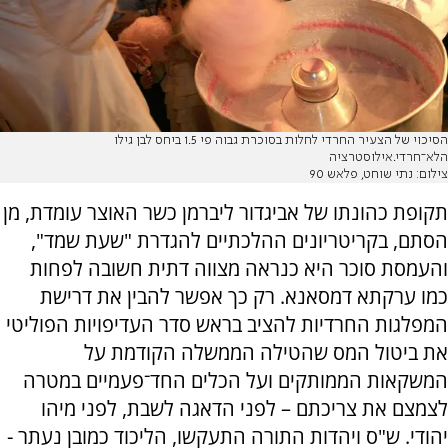
הסיכוי של הצעיר החרדי לחלות בסוכרת גבוה פי 1.5 ביחס לבן גילו
הלא־חרדי.אילוסטרציה
צילום: נתי שוחט, פלאש 90
תקופת כהונתו של אביגדור ליברמן כשר האוצר עומדת, מן
הסתם, בקריטריונים ההלכתיים להגדרת "שעת שמד",
והעמסת סוכר היא כנראה מצווה דתית חשובה לפחות
כמו ערקתא דמסאנא. רק כך אפשר להבין את דרישת
המפלגות החרדיות להציב בראש סדר העדיפויות הפוליטי
את ביטול המס שהטילה הממשלה הקודמת על
המשקאות הממותקים ועל הכלים החד־פעמיים במטרה
לצמצם את צריכתם – לפני הדאגה לשבת, לפני מיהו
יהודי. ש"ס ויהדות התורה התעקשו, הליכוד כמובן נעתר -