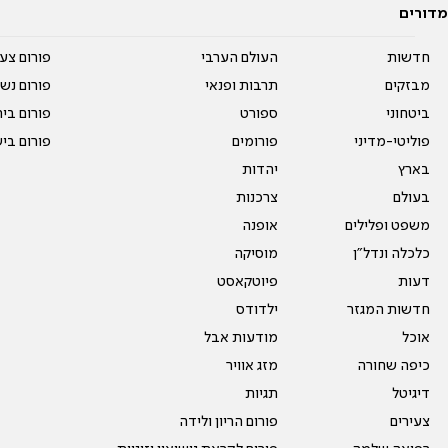
מדורים
חדשות
העולם הערבי
פורום צע
מבזקים
תרבות ופנאי
פורום נשו
ביטחוני
ספורט
פורום בי
פוליטי-מדיני
פורומים
פורום בי
בארץ
יהדות
בעולם
צרכנות
משפט ופלילים
אופנה
כלכלה ונדל"ן
מוסיקה
דעות
פיוטקאסט
חדשות המגזר
ילדודס
אוכל
מודעות אבל
כיפה שחורה
מזג אוויר
דיגיטל
תגיות
צעירים
פורום הריון ולידה