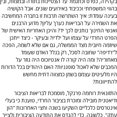
בקהילה, כפרס וכתגמול על הצטיינות בתורה ובמצוות, ובין
בהווי המשפחתי וככיבוד באירועים שונים. אבל הקושיה
בעינה עומדת: איך השתרשה תרבות זו בחברה המחשיבה
את השמירה על הבריאות כערך עליון? מדוע הרבנים
ואנשי החינוך נותנים לכך יד? והיכן האחריות האישית של
הפרט החרדי על עצמו ועל ילדיו? ובעיקר - כיצד ייתכן
שיוזמה חיובית מצד הממשלה, גם אם שלא לשמה, הפכה
ל"רדיפה" שחובה לסכל, רק בגלל האדם שעומד
מאחוריה? ומה היה קורה לו אנטיוכוס היה גוזר על
המכבים שלא לאכול סופגניות? האם היהודים בכל הדורות
היו מלעיטים עצמם בשמן כמצווה דתית מחשש
להתייוונות?
התזונאית רוחמה פרנקל, מוסמכת לבריאות הציבור
ודיאטנית מובילה ומוכרת בציבור החרדי, טוענת כי בעלי
אינטרסים כלכליים השקיעו בשנה וחצי האחרונות "הון
עתק", כלשונה, כדי להנדס את התודעה הציבורית ולצייר