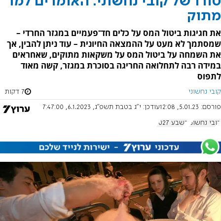
טורו של קובי נחשוני: האומרים למר
מתוק
את חגיגות ביטול המס על כלים חד־פעמיים במגזר החרדי –
שמסתמך לא מעט על ההמצאה החיונית – עוד ניתן להבין, אך
את השמחה על ביטול המס על משקאות מתוקים, שאחראים
במידה רבה לתחלואה החריגה בסוכרת במגזר, קשה מאוד
לתפוס
קובי נחשוני
7 דקות
פורסם:
5.01.23, 12:08
עודכן:
י"ג בטבת תשפ"ג, 6.1.2023, 7:47:00
קובי נחשוני
בשבע 1027