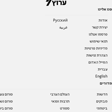
פנו אלינו
אודות
Pусский
יצירת קשר
عربية
פרסמו אצלנו
תנאי שימוש
מדיניות פרטיות
הצהרת נגישות
המייל האדום
עברית
English
מדורים
חדשות
העולם הערבי
פורום צע
מבזקים
תרבות ופנאי
פורום נשו
ביטחוני
ספורט
פורום בי