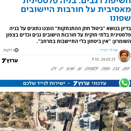
חשיפת רגבים: בניה פלסטינית
מאסיבית על חורבות היישובים
שפונו
בדיון בנושא "ביטול חוק ההתנתקות" הוצגו נתונים על בניה
פלסטינית בלתי חוקית על חורבות הישובים גנים וכדים בצפון
השומרון: "אין ביטחון בלי התיישבות במרחב".
אורלי הררי
1 דקות
26.02.23, 9:32
חומש
רגבים
שומרון
פלסטינים
צפון
שא נור
גנים
כדים