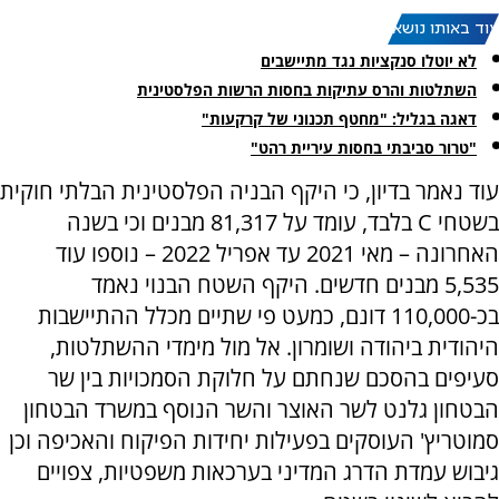
עוד באותו נושא:
לא יוטלו סנקציות נגד מתיישבים
השתלטות והרס עתיקות בחסות הרשות הפלסטינית
דאגה בגליל: "מחטף תכנוני של קרקעות"
"טרור סביבתי בחסות עיריית רהט"
עוד נאמר בדיון, כי היקף הבניה הפלסטינית הבלתי חוקית
בשטחי C בלבד, עומד על 81,317 מבנים וכי בשנה
האחרונה – מאי 2021 עד אפריל 2022 – נוספו עוד
5,535 מבנים חדשים. היקף השטח הבנוי נאמד
בכ-110,000 דונם, כמעט פי שתיים מכלל ההתיישבות
היהודית ביהודה ושומרון. אל מול מימדי ההשתלטות,
סעיפים בהסכם שנחתם על חלוקת הסמכויות בין שר
הבטחון גלנט לשר האוצר והשר הנוסף במשרד הבטחון
סמוטריץ' העוסקים בפעילות יחידות הפיקוח והאכיפה וכן
גיבוש עמדת הדרג המדיני בערכאות משפטיות, צפויים