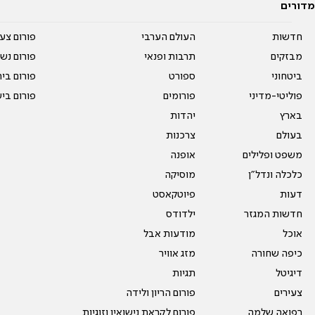
מדורים
חדשות
העולם הערבי
פורום צע
מבזקים
תרבות ופנאי
פורום נשו
ביטחוני
ספורט
פורום בי
פוליטי-מדיני
פורומים
פורום בי
בארץ
יהדות
בעולם
צרכנות
משפט ופלילים
אופנה
כלכלה ונדל"ן
מוסיקה
דעות
פיוטקאסט
חדשות המגזר
ילדודס
אוכל
מודעות אבל
כיפה שחורה
מזג אוויר
דיגיטל
תגיות
צעירים
פורום הריון ולידה
רפואה שלמה
פורום לקראת נישואין וזוגיות