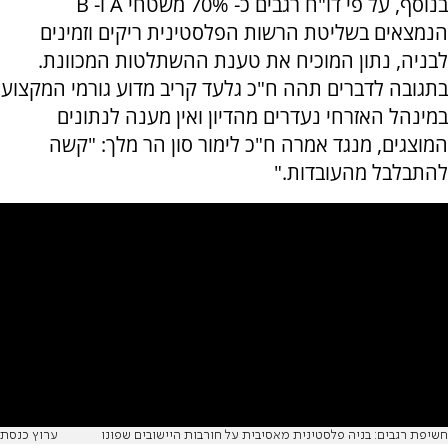
בנוסף, על פי דו"ח רגבים כ- 70% משטחי A ו- B
הנמצאים בשליטת הרשות הפלסטינית ריקים וזמינים
לבניה, נתון המוכיח את טענת ההשתלטות המכוונת.
בתגובה לדברים תהה ח"כ גלעד קריב מדוע גורמי המקצוע
במינהל האזרחי נעדרים מהדיון ואין מענה לנתונים
המוצגים, מנגד אמרה ח"כ לימור סון הר מלך: "קשה
להתבלבל מהעובדות."
חשיפת רגבים: בניה פלסטינית מאסיבית על חורבות היישובים שפונו
ערוץ כנסת