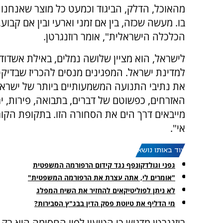
מהאוכל, הדלק, הביגוד וכמעט כל מוצר שאנחנ
בו. מעשה שכזה, בין אם זמני וארעי ובין אם קבוע
הכלכלה הישראלית", אומר רוזנגרטן.
לישראל, הוא מציין שלושה נמלים, באילת אשדוד 
למדינת ישראל. המפגינים מנסים להכריז שבדיקט
את נתיבי התנועה המשמעותיים ביותר של ישראל,
האזרחים, כפשוטם של דברים, בתבואה, פירות, 
מייבאים דרך הים את הסחורה הזו. בתקופת הקורו
אי".
עוד באותו נושא:
גפני וגולדקונפף נגד קידום הרפורמה המשפטית
"אומרים לי, אתה עצרת את הרפורמה המשפטית"
לא ניתן לפוליטיקאים להחזיר את השיח המפלג
מי הדליף את טיוטת פסק הדין בבג"ץ הסבירות?
רוזנגרטן מדגיש כי הטיעון לפיו החסימה היא רק