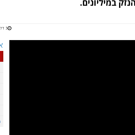
זק במיליונים.
3 דקות
א