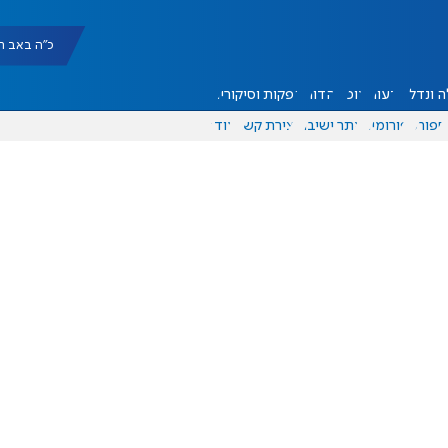
כ"ה באב תשפ"ו |
 ונדל"ן
דעות
אוכל
יהדות
הפקות וסיקורים
ספורט
פורומים
אתר ישיבה
יצירת קשר
עוד