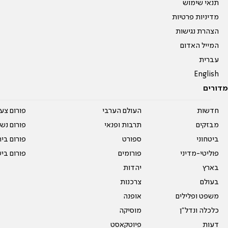
תנאי שימוש
מדיניות פרטיות
הצהרת נגישות
המייל האדום
עברית
English
מדורים
חדשות
העולם הערבי
פורום צע
מבזקים
תרבות ופנאי
פורום נשו
ביטחוני
ספורט
פורום בי
פוליטי-מדיני
פורומים
פורום בי
בארץ
יהדות
בעולם
צרכנות
משפט ופלילים
אופנה
כלכלה ונדל"ן
מוסיקה
דעות
פיוטקאסט