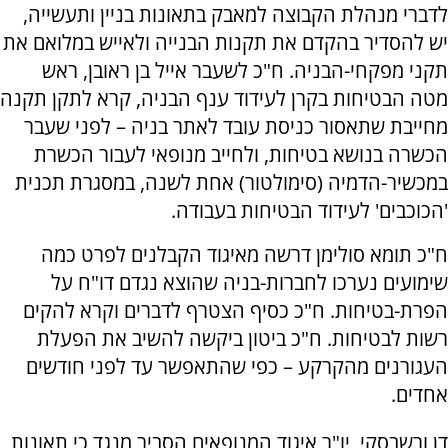
לדברי מנהלת הקבוצה למאבק בתאונות בניין ותעשייה,
יש להסדיר בהקדם את תקנות הבנייה ולאייש במלואם את
תקני מפקחי-הבניה. ח"כ לשעבר אייל בן ראובן, ראש
מטה הבטיחות בקרן לעידוד ענף הבניה, קרא לתקן תקנה
מחייבת שתאסור כניסת עובד לאתר בניה – לפני שעבר
הכשרה בנושא בטיחות, ולחייב מנופאי לעבור הכשרת
במכשיר-הדמיה (סימולטור) אחת לשנה, במסגרת תכנית
'הכוכבים' לעידוד הבטיחות בעבודה.
ח"כ תומא סולימן דרשה מאיגוד הקבלנים לפרט כמה
שימועים נערכו לחברות-בניה שהוצא נגדם דו"ח על
הפרת-בטיחות. ח"כ כסיף הצטרף לדברים וקרא להקים
רשות לבטיחות. ח"כ ביטון ביקשה להשיב את הפעלת
העגורנים מהקרקע – כפי שהתאפשר עד לפני חודשים
אחדים.
דן ורשבסקי, יו"ר איגוד המנופאים הסביר מנגד כי תאונות