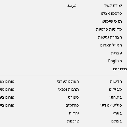
יצירת קשר
عربية
פרסמו אצלנו
תנאי שימוש
מדיניות פרטיות
הצהרת נגישות
המייל האדום
עברית
English
מדורים
חדשות
העולם הערבי
פורום צע
מבזקים
תרבות ופנאי
פורום נשו
ביטחוני
ספורט
פורום בי
פוליטי-מדיני
פורומים
פורום בי
בארץ
יהדות
בעולם
צרכנות