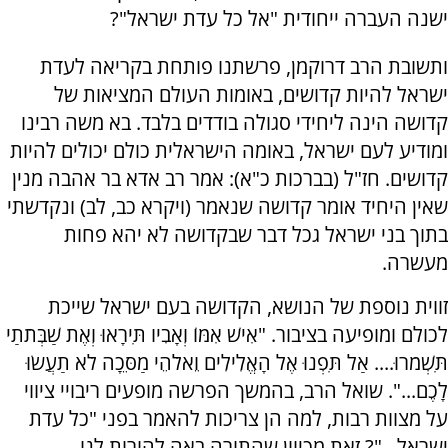
ישנה העברה ייחודית "אל כל עדת ישראל"?
ותשובת הרב דרוקמן, פרשתנו פותחת בקריאה לעדת
ישראל להיות קדושים, באומות העולם המציאות של
קדושה הינה ליחידי סגולה בודדים בלבד. בא משה רבינו
ומודיע לעם ישראל, באומה הישראלית כולם יכולים להיות
קדושים. חז"ל (בברכות כ"א): אמר רב אדא בר אהבה מנין
שאין היחיד אומר קדושה שנאמר (ויקרא כב, לב) ונקדשתי
בתוך בני ישראל גכל דבר שבקדושה לא יהא פחות
מעשרה.
זווית נוספת של הנושא, הקדושה בעם ישראל שייכת
לכולם ומופיעה בציבור. "אִישׁ אִמּוֹ וְאָבִיו תִּירָאוּ וְאֶת שַׁבְּתֹתַי
תִּשְׁמֹרוּ.... אַל תִּפְנוּ אֶל הָאֱלִילִים וֵאלֹהֵי מַסֵּכָה לֹא תַעֲשׂוּ
לָכֶם...". שואל הרב, בהמשך הפרשה מופעים ריבויי ציווי
על מצוות רבות, למה הן צריכות להאמר בפני "כל עדת
ישראל..."? זאת מכיוון שהתורה באה להורות לנו