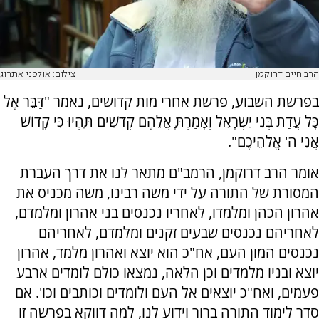
הרב חיים דרוקמן
צילום: אולפני אתרוג
בפרשת השבוע, פרשת אחרי מות קדושים, נאמר "דַּבֵּר אֶל
כָּל עֲדַת בְּנֵי יִשְׂרָאֵל וְאָמַרְתָּ אֲלֵהֶם קְדֹשִׁים תִּהְיוּ כִּי קָדוֹשׁ
אֲנִי ה' אֱלֹהֵיכֶם".
אומר הרב דרוקמן, הרמב"ם מתאר לנו את דרך העברת
המסורת של התורה על ידי משה רבינו, משה מכניס את
אהרון הכהן ומלמדו, לאחריו נכנסים בני אהרון ומלמדם,
לאחריהם נכנסים שבעים זקנים ומלמדם, לאחריהם
נכנסים המון העם, אח"כ הוא יוצא ואהרון מלמד, אהרון
יוצא ובניו מלמדים וכן הלאה, נמצאו כולם לומדים ארבע
פעמים, ואח"כ יוצאים אל העם ולומדים וכותבים וכו'. אם
סדר לימוד התורה ברור וידוע לנו, למה דווקא בפרשה זו