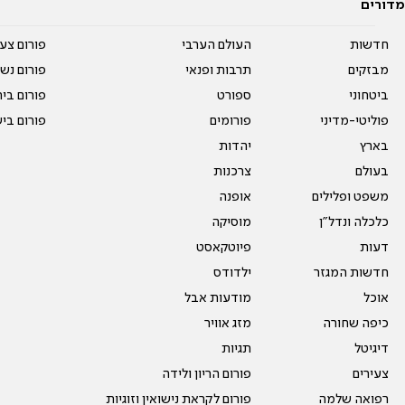
מדורים
חדשות
העולם הערבי
פורום צע
מבזקים
תרבות ופנאי
פורום נשו
ביטחוני
ספורט
פורום בי
פוליטי-מדיני
פורומים
פורום בי
בארץ
יהדות
בעולם
צרכנות
משפט ופלילים
אופנה
כלכלה ונדל"ן
מוסיקה
דעות
פיוטקאסט
חדשות המגזר
ילדודס
אוכל
מודעות אבל
כיפה שחורה
מזג אוויר
דיגיטל
תגיות
צעירים
פורום הריון ולידה
רפואה שלמה
פורום לקראת נישואין וזוגיות