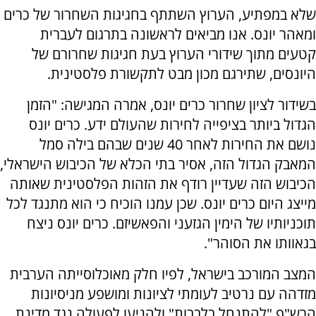
שלא במפתיע, הערוץ השתתף בחגיגות השחרור של כרים
ומאהר יונס. אנו מביאים לראשונה בתרגום לעברית
קטעים מתוך שידורי הערוץ בעת חגיגות שחרורם של
היונסים, שתירגם מכון מבט לתקשורת פלסטינית.
בשידור לציון שחרור כרים יונס, אמרה המגישה: "הזמן
הגדול ביותר בציפייה לחירות שהעולם ידע. כרים יונס
נושם את החירות לאחר 40 שנים שבהם בילה סמל
המאבק הגדול הזה, אסיר בתי הכלא של הכיבוש הישראלי,
הכיבוש הזה שעדיין רודף את הזהות הפלסטינית שאותה
מייצג היום כרים יונס. שכן עמנו הוכיח כי הוא מתנגד לכל
תוכניותיו של הימין הגזעני והפאשיזם. כרים יונס ניצח
בגאוותו את הסוהר".
המצב המורכב בישראל, לפיו חלק מאוכלוסייתה הערבית
מזדהה עם נרטיב לעומתי לציונות ומושפע מניסיונות
הרש"פ "להתנחל בלבבות" ולהניעו לפעולה נגד מדינת