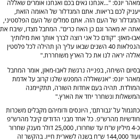
מאהר יונס: "...אנחנו גאים בכם ואנחנו אומרים שאללה
יעניק לכם בריאות. אתם המגדלור של האומה הזאת,
המגדלור של העם הזה. אתם סמלים של העם הפלסטיני,
אתה יא מאהר וגם כן האח כרים". המחבל מצדו, שיבח את
אבו-מאזן: "קודם כל אני רוצה לברך אותך ואת מילותיך
הנפלאות 40 השנים שבאו עליך הן תהילה לכל פלסטין
אללה יראה לנו את כל הארץ משוחררת."
בסיום השיחה, בפנייה נרגשת לאבו-מאזן, אומר המחבל
מאהר יונס: "אנשאללה המפגש שלנו קרוב על אדמת
המולדת. תהיה בעם אחדות השורה, תתקיימנה
המשאלות ונשחרר יחד את הארץ."
כתגמול על 'גבורתם', היונסים ודומיהם מקבלים משכרות
חודשיות מהרש"פ. כל אחד מבני הדודים קיבל מהרש"פ
כ-4 מיליון ש"ח עד שחרורו, 25,000 דולר מענק שחרור
ועוד 144,000 ש"ח בשנה לשארית חייו. בהקשר זה