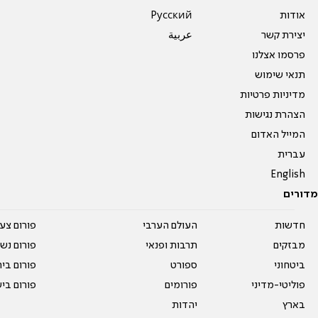
אודות
Pусский
יצירת קשר
عربية
פרסמו אצלנו
תנאי שימוש
מדיניות פרטיות
הצהרת נגישות
המייל האדום
עברית
English
מדורים
חדשות
העולם הערבי
פורום צע
מבזקים
תרבות ופנאי
פורום נשו
ביטחוני
ספורט
פורום בי
פוליטי-מדיני
פורומים
פורום בי
בארץ
יהדות