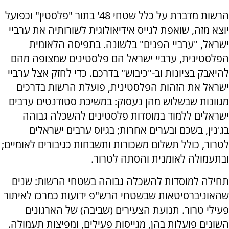
הרשות מדברת על כלל שטחי 48' בתור "פלסטין" וכפועל
יוצא מזה, שואפת לגייס אידיאולוגית לשורותיה את ערביי
ישראל, "ערביי הפנים" בלשונה. בתפיסה הלאומית
הפלסטינית, ערביי ישראל הם פלסטינים שמצופה מהם
להיאבק בציונות וב-"כיבוש" בדרכם. כדי לחזק אצל ערביי
ישראל את הזהות הפלסטינית, פועלת הרשות בדרכים
מגוונות שבשלוש מהן נעסוק: במשיכת סטודנטים ערבים
ישראלים ללמוד במוסדות פלסטינים להשכלה גבוהה
בג'נין, בשכם ובערים אחרות; בגיוס ערבים ישראלים
לטרור, כולל תשלום משכורות ותשבחות כגיבורים לאומיים;
ובתעמולה לאומנית והסתה לטרור.
תחילה למוסדות להשכלה גבוהה בשטחי הרשות: שנים
שהאוניברסיטאות שבשטחי הרש"פ ידועות כמרכז לאיתור
פעילי טרור. תנועת הצעירים (שביבה) של הארגונים
השונים פועלות בהן, מגייסות פעילים, ומפיצות תעמולה.