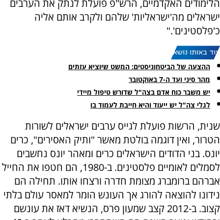
הלימודים האקדמיים, הרש"פ פועלת לנתק את הערבים
ישראלים מה'ישראליות' שלהם ולקרב אותם אליה
כ'פלסטינים'."
עוד באותו נושא:
ההצעה של הביטחוניסטים: המשט שיוציא עזתים
מהר סיני ועד ה-7 באוקטובר
יש משבר כוח אדם בצה"ל שדורש טיפול מיידי
לגלי צה"ל יש ייעוד והיא חייבת לעמוד בו
שנית, הרשות פועלת לגייס ערבים ישראלים לשורות
הטרור, ואין דוגמה בולטת מאשר "ותיק האסירים", כרים
יונס. בני הדודים הישראלים כרים ומאהר יונס נחשבים
לסמלים לאומיים פלסטינים. ב-1980, הם חטפו את החייל
אברהם ברומברג מצומת חדרה ורצחו אותו. תחילה הם
נידונו להוצאה להורג אך העונש הומר למאסר עולם בלתי
קצוב. ב-2012 קצב שמעון פרס, הנשיא דאז את עונשם