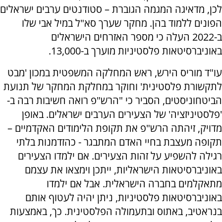
לכן, מדאיגה המגמה הגוברת – סטודנטים ערבים ישראלים
הפונים ללמוד בהן. מחקר שערך סא"ל במיל אבי שלו
ב-2022 העלה כי מספר האזרחים הישראלים
באוניברסיטאות פלסטיניות מוערך ב-13,000.
עו"ד מוריס הירש, ראש המחלקה המשפטית במכון 'מבט
לתקשורת פלסטינית' וחוקר במחלקת המחקר של תנועת
הביטחוניסטים, הסביר כי "הרש"פ רואה חשיבות רבה ב-
'פלסטיניזציה' של הצעירים הערבים ישראלים. באופן
מדויק, זיהתה הרש"פ את תקופת הלימודים האקדמיים –
תקופה מעצבת בחיי האדם המתבגר - כהזדמנות בלתי
רגילה להשפיע על זהות הצעירים. אם ילמדו הצעירים
באוניברסיטאות הישראליות, ייתכן וימצאו את עצמם
מתאקלמים בחברה הישראלית. אבל אם ילמדו
באוניברסיטאות פלסטיניות, ניתן יהיה לעטוף אותם
בנראטיב, באתוס ובתעמולה הפלסטינית. כך, באמצעות