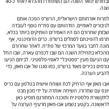
ובחודש ינואר השנה הם השתחררו מהכלא לאחר כ-40
שנה.
למרות אזרחותם הישראלית, הרש"פ הפכה אותם
לגיבורים לאומיים. הזדהותם עם פת"ח נוסף לעובדה
שבזמן שחרורם הם היו האסירים הוותיקים ביותר בכלא,
תרמו להפיכתם לסמלים ברש"פ. כרים הדומיננטי, אף
מונה לחבר בוועד המרכזי של פת"ח. לאחר שחרורם
מהכלא בתחילת השנה הם שבו לכפרם עארה, שבו החל
עם הגיעם מעין "פסטיבל" לאומי-פלסטיני. לביתם הגיעו
גורמים בכירים מאוד ברש"פ, כמו סגנו של אבו מאזן, כדי
להביע הערכה.
אבו מאזן אף הרחיק לכת ושוחח אישית בטלפון עם כריס
יונס עם שחרורו. השיחה אותרה על ידי מכון מבט
לתקשורת פלסטינית ותוכנה המתורגם מופיע כאן
לראשונה. בקטע נשמע אבו-מאזן מרעיף הערצה על