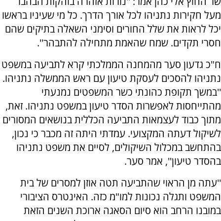
שר החוץ אלי כהן אמר: ''נורות אזהרה בוהקות הבהבו
מעל חקירות נתניהו לכל אורך הדרך. כל מי שעיניו בראשו
יכל לראות את שלל החורים וסימני השאלה בתיקים שהם
חסרי תקדים. שמח שהאמת מתחילה להתבהר''.
ח"כ גדעון סער מהמחנה הממלכתי קרא לתביעה במשפט
נתניהו להסכים לעסקת טיעון עם ראש הממשלה נתניהו.
''במשך תקופת כהונתי כשר המשפטים נמנעתי
מהתייחסות לאפשרות הסדר טיעון במשפט נתניהו. זאת,
מתוך כבוד לעצמאות התביעה הכללית בנושאים המסורים
לשיקול דעתה המקצועי. עמדתי היתה זה מכבר כי נכון,
בהתחשב במכלול השיקולים, לסיים את משפט נתניהו
בהסדר טיעון'', אמר סער.
''עתה מן הראוי שהתביעה תטה אוזן למסרים של בית
המשפט ותגלה נכונות למו"מ כזה. האינטרס הציבורי
במובנו הרחב הוא סיום הסאגה ארוכת השנים הזאת