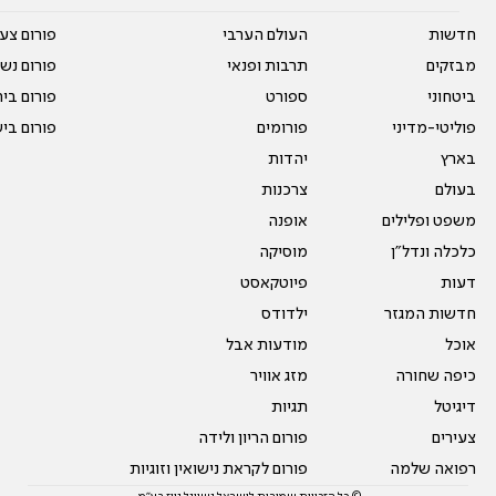
חדשות
העולם הערבי
פורום צע
מבזקים
תרבות ופנאי
פורום נשו
ביטחוני
ספורט
פורום בי
פוליטי-מדיני
פורומים
פורום בי
בארץ
יהדות
בעולם
צרכנות
משפט ופלילים
אופנה
כלכלה ונדל"ן
מוסיקה
דעות
פיוטקאסט
חדשות המגזר
ילדודס
אוכל
מודעות אבל
כיפה שחורה
מזג אוויר
דיגיטל
תגיות
צעירים
פורום הריון ולידה
רפואה שלמה
פורום לקראת נישואין וזוגיות