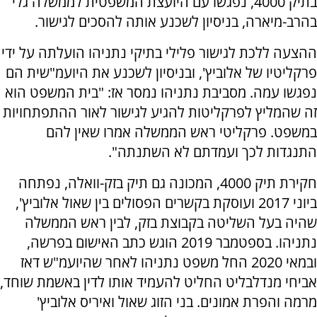
בתיק 4000, נפגשו עם היועצת המשפטית לממשלה גלי
בהרב-מיארה, בניסיון לשכנע אותה להסכים לגישור.
ההצעה ללכת לגישור פלילי בתיקי נתניהו הועלתה על ידי
פרקליטיו של אלוביץ', ובניסיון לשכנע את היועמ"שית הם
נפגשו עמה. מסביבת נתניהו נמסר אז: "בית המשפט הוא
זה שהמליץ לפרקליטות להגיע לגישור לאור ההתפתחויות
במשפט. פרקליטי ראש הממשלה אמרו שאין להם
התנגדות לכך ועמדתם לא השתנתה".
חקירת תיק 4000, המכונה גם תיק בזק-וואלה, נפתחה
ביוני 2017 ועוסקת בקשרים הפסולים בין שאול אלוביץ',
שהיה בעל השליטה בקבוצת בזק, לבין ראש הממשלה
נתניהו. בספטמבר 2019 הוגש כתב האישום בפרשה,
ובמאי 2020 החל משפט נתניהו לאחר שהיועמ"ש דאז
אביחי מנדלבליט החליט להעמיד אותו לדין באשמת שוחד,
מרמה והפרת אמונים. בני הזוג שאול ואיריס אלוביץ'