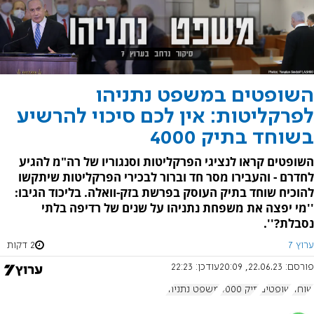
השופטים במשפט נתניהו
לפרקליטות: אין לכם סיכוי להרשיע
בשוחד בתיק 4000
השופטים קראו לנציגי הפרקליטות וסנגוריו של רה"מ להגיע
לחדרם - והעבירו מסר חד וברור לבכירי הפרקליטות שיתקשו
להוכיח שוחד בתיק העוסק בפרשת בזק-וואלה. בליכוד הגיבו:
''מי יפצה את משפחת נתניהו על שנים של רדיפה בלתי
נסבלת?''.
ערוץ 7
2 דקות
פורסם:
22.06.23, 20:09
עודכן:
22:23
שוחד
שופטים
תיק 4000
משפט נתניהו