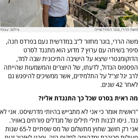
משה הררי, בוגר המדרשייה
צילום: עצמי
משה הררי, בוגר מחזור ל"ב במדרשית נעם בפרדס חנה,
סיפר בשיחה עם ערוץ 7 מדוע הוא מתנגד לסרט
הדוקומנטרי שיצא על הישיבה התיכונית שבה למד,
הפספוס הגדול, לדעתו, של היוצרים והמשמעות שהייתה
לרב יגל זצ"ל על התלמידים, אשר ממשיכים להיפגש גם
לאחר 42 שנים.
מה ראית בסרט שכל כך התנגדת אליו?
"ראשית אומר כי אני לא מתבייש בהיותי מדרשיסט. אני לא
נגד. ניסו לבנות תילי תילים של מגדלים פורחים באוויר.
אני רק חושב שחוץ מתשלום של מס שפתיים ל-65 שנות
פעילות מבורכת ומדהימה למקום הזה, ופרט לאזכור זניח