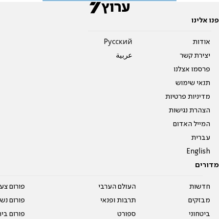
פנו אלינו
אודות
Pусский
יצירת קשר
عربية
פרסמו אצלנו
תנאי שימוש
מדיניות פרטיות
הצהרת נגישות
המייל האדום
עברית
English
מדורים
חדשות
העולם הערבי
פורום צע
מבזקים
תרבות ופנאי
פורום נשו
ביטחוני
ספורט
פורום בי