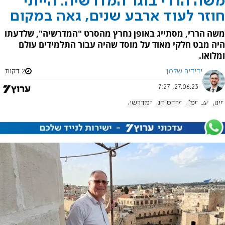
משה הררי בוגר המדרשיה: הייתי
חוזר לעוד ארבע שנים, גאה במקום
משה הררי, מסתייג באופן נחרץ מהסרט "המדרשיה", שלדעתו
היה מבט חלקי מאוד על מוסד שהיה עבור התלמידים עולם
ומלואו.
ידידיה שלמן
2 דקות
27.06.23, 7:27
חינוך
נעם
חמ"ד
פרדס חנה
המדרשיה