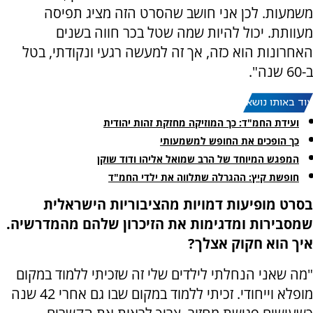
משמעות. לכן אני חושב שהסרט הזה מציג תפיסה
מעוותת. יכול להיות שמה שטל בכר חווה בשנים
האחרונות הוא כזה, אך זה למעשה רגעי ונקודתי, בטל
ב-60 שנה".
עוד באותו נושא:
ועידת החמ"ד: כך המוזיקה מחזקת זהות יהודית
כך הופכים את החופש למשמעותי
המפגש המיוחד של הרב שמואל אליהו ודוד שוקן
חופשת קיץ: ההגרלה שתלווה את ילדי החמ"ד
בסרט מופיעות דמויות מהציבוריות הישראלית
שמסבירות ומדגימות את הזיכרון שלהם מהמדרשיה.
איך הוא חקוק אצלך?
"מה שאני הנחלתי לילדים שלי זה שזכיתי ללמוד במקום
מופלא וייחודי. זכיתי ללמוד במקום שבו גם אחרי 42 שנה