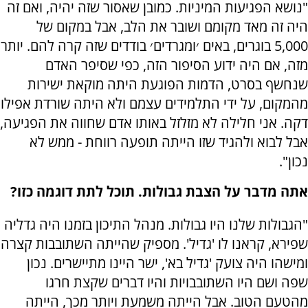
"נושא הפגיעות המיניות. כמובן שאסור שזה יהיה, ואם זה
היה זה מאד מקומם ושובר את הלב, אבל במקום של
5,000 בוגרים, באים ׳ומגרדים׳ בודדים שזה קרה להם. יותר
מזה, אם היה ידוע הסיפור הזה, כפי שסיפר האדם
שנחשף בסרט, הדמות הפוגעת היתה מוקאת ישירות
מהמקום, על ידי התלמידים עצמם ולא היתה שורדת אפילו
דקה. אני חלילה לא מזלזל באותו אדם שחווה את הפגיעה,
אבל לבוא ולהגיד שזו הייתה תופעה רווחת - ממש לא
נכון".
אתה מדבר על הצבת גבולות. תוכל לתת דוגמה כזו?
"הגבולות שלנו היו גבולות. מנהל התיכון בזמנו היה גדליה
שפירא, קראנו לו 'גדיל'. מספיק שהייתה השתובבות קצרה
ומישהו היה צועק 'גדיל בא', ישר היינו מתיישרים. נכון
שפה ושם היו השתובבויות והיו דברים שקצת חרגו
מהטעם הטוב. אבל הייתה משמעת ויותר מכך, הייתה