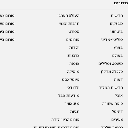
מדורים
חדשות
העולם הערבי
פורום צע
מבזקים
תרבות ופנאי
פורום נשו
ביטחוני
ספורט
פורום בי
פוליטי-מדיני
פורומים
פורום בי
בארץ
יהדות
בעולם
צרכנות
משפט ופלילים
אופנה
כלכלה ונדל"ן
מוסיקה
דעות
פיוטקאסט
חדשות המגזר
ילדודס
אוכל
מודעות אבל
כיפה שחורה
מזג אוויר
דיגיטל
תגיות
צעירים
פורום הריון ולידה
רפואה שלמה
פורום לקראת נישואין וזוגיות