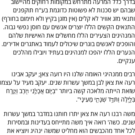
בדרך כלל המרעה מתרחש במקומות רחוקים מהיישוב
שבהם יש סכנות לא פשוטות כדוגמת בע"ח תוקפנים
ותנאי מזג אוויר לא קלים (אין מזגן בקיץ ולא חימום בחורף)
התנאים הקשים הללו יוצרים אנשים עם חוסן נפשי גבוה.
המנהיגים הצעירים הללו מחשלים את האישיות שלהם
והופכים לאנשים בוגרים שיכולים לעמוד באתגרים אדירים.
הנערים הללו יהפכו למנהיגים בעתיד ויובילו מהלכים
ענקיים.
רבים ממנהיגי האומה שלנו היו רועה צאן; יעקב אבינו
רעה את צאן לבן במשך עשרות שנים. יעקב מעיד על עצמו
שזאת הייתה מלאכה קשה ביותר "בַיּ֛וֹם אֲכָלַ֥נִי חֹ֖רֶב וְקֶ֣רַח
בַּלָּ֑יְלָה וַתִּדַּ֥ד שְׁנָתִ֖י מֵֽעֵינָֽי".
משה רבנו רעה את צאן יתרו חותנו במדבר במשך עשרות
שנים. כשה' רואה איך משה מתייחס בעדינות ובמסירות
לכל אחד מהכבשים הוא מחליט שמשה ינהיג ויוציא את