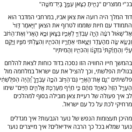
בנ"י ממצרים "נָחִ֣יתָ כַצֹּ֣אן עַמֶּ֑ךָ בְּֽיַד־מֹשֶׁ֥ה"
דוד המלך היה רועה את צאן אביו, במרחבי המדבר הוא
התמודד עם חיות שזממו לטרוף את הצאן "וַיֹּ֤אמֶר דָּוִד֙
אֶל־שָׁא֔וּל רֹעֶ֨ה הָיָ֧ה עַבְדְּךָ֛ לְאָבִ֖יו בַּצֹּ֑אן וּבָ֤א הָֽאֲרִי֙ וְאֶת־הַדּ֔וֹב
וְנָשָׂ֥א שֶׂ֖ה מֵהָעֵֽדֶר וְיָצָ֧אתִי אַחֲרָ֛יו וְהִכִּתִ֖יו וְהִצַּ֣לְתִּי מִפִּ֑יו וַיָּ֣קָם
עָלַ֔י וְהֶחֱזַ֙קְתִּי֙ בִּזְקָנ֔וֹ וְהִכִּתִ֖יו וַהֲמִיתִּֽיו"
בהמשך חייו החוויה הזו נסכה בדוד כוחות לצאת להלחם
בגולית הפלשתי, וכך להציל את עם ישראל במלחמה מול
פלשיתים "גַּ֧ם אֶֽת־הָאֲרִ֛י גַּם־הַדּ֖וֹב הִכָּ֣ה עַבְדֶּ֑ךָ וְֽ֠הָיָה הַפְּלִשְׁתִּ֨י
הֶעָרֵ֤ל הַזֶּה֙ כְּאַחַ֣ד מֵהֶ֔ם כִּ֣י חֵרֵ֔ף מַעַרְכֹ֖ת אֱלֹהִ֥ים חַיִּֽים" שימו
לב איך פעולה של רעיית צאן מובילה בסוף למהלכים
מרחיקי לכת על כל עם ישראל.
מהיכן תעצומות הנפש של נוער הגבעות? איך מגדלים
נוער שמלא בכל כך הרבה אידיאלים? איך מייצרים נוער