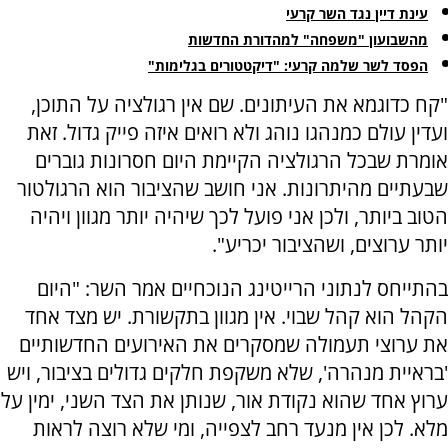
עינת דיין נגד השר קרעי
מהשבועון "משפחה" למהדורת החדשות
הפסד לשר שלמה קרעי: "דיקטטורים בגלימות"
"קח כדוגמא את העיתונים. שם אין רגולציה על התוכן,
ועדין עולם כמנהגו נוהג ולא רואים איזה פייק גדול. זאת
אומרת שבכל הרגולציה הקיימת היום חסרונות גוברים
שבעתיים מהיתרונות. אני חושב שהציבור הוא הרגולטור
הטוב ביותר, ולכן אני פועל לכך שיהיה יותר מגוון ויהיה
יותר ערוצים, ושהציבור יכריע".
בהתייחס לנתוני הרייטינג הנוכחיים אמר השר: "היום
הקהל הוא קהל שבוי. אין מגוון בתקשורת. יש מצד אחד
את ערוצי תעמולה שמסקרים את האירועים החדשותיים
'בראיית מנהרה', שלא משקפת חלקים גדולים בציבור, ויש
ערוץ אחד שהוא נקודת אור, שנותן את הצד השני, ימין על
מלא. לכן אין מנעד רחב לצפייה, ומי שלא רוצה לראות