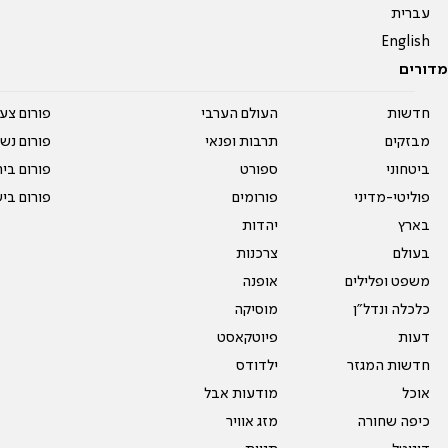
עברית
English
מדורים
חדשות
העולם הערבי
פורום צע
מבזקים
תרבות ופנאי
פורום נשו
ביטחוני
ספורט
פורום בי
פוליטי-מדיני
פורומים
פורום בי
בארץ
יהדות
בעולם
צרכנות
משפט ופלילים
אופנה
כלכלה ונדל"ן
מוסיקה
דעות
פיוטקאסט
חדשות המגזר
ילדודס
אוכל
מודעות אבל
כיפה שחורה
מזג אוויר