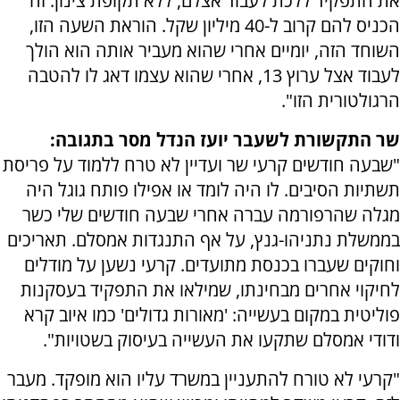
את התפקיד ללכת לעבוד אצלם, ללא תקופת צינון. זה
הכניס להם קרוב ל-40 מיליון שקל. הוראת השעה הזו,
השוחד הזה, יומיים אחרי שהוא מעביר אותה הוא הולך
לעבוד אצל ערוץ 13, אחרי שהוא עצמו דאג לו להטבה
הרגולטורית הזו".
שר התקשורת לשעבר יועז הנדל מסר בתגובה:
"שבעה חודשים קרעי שר ועדיין לא טרח ללמוד על פריסת
תשתיות הסיבים. לו היה לומד או אפילו פותח גוגל היה
מגלה שהרפורמה עברה אחרי שבעה חודשים שלי כשר
בממשלת נתניהו-גנץ, על אף התנגדות אמסלם. תאריכים
וחוקים שעברו בכנסת מתועדים. קרעי נשען על מודלים
לחיקוי אחרים מבחינתו, שמילאו את התפקיד בעסקנות
פוליטית במקום בעשייה: 'מאורות גדולים' כמו איוב קרא
ודודי אמסלם שתקעו את העשייה בעיסוק בשטויות".
"קרעי לא טורח להתעניין במשרד עליו הוא מופקד. מעבר