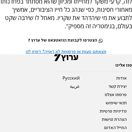
לזה, קרעי משקר למחייתו ומכיוון שהוא מסתתר בפחדנותו
מאחורי חסינות, כפי שנהג כל חייו הציבוריים, אמשיך
לתבוע את מי שיהדהד את שקריו. מאחל לו שירבה שקט
בעולם, בגימטריה זה מספיק".
הצטרפו לקבוצת הוואטצאפ של ערוץ 7
מצאתם טעות או פרסומת לא ראויה? דווחו לנו
פנו אלינו
אודות
Pусский
יצירת קשר
عربية
פרסמו אצלנו
תנאי שימוש
מדיניות פרטיות
הצהרת נגישות
המייל האדום