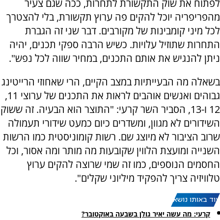
לפתוח את שוק התקשורת לתחרות, ככה שגם צעיר
מהפריפריה יוכל להקים פה ערוץ תקשורת, בלי להצטרך
לכל מיני קומבינות של מקורבים. דבר שני זה הגברת
התחרות שתוזיל עלויות. כשיש הרבה ספקי תכנים, יהיה
ניתן להנגיש את אותם התכנים, במחיר שווה לכל נפש".
בשאלה מה הבעייתיות במצב הקיים, הרי שאחוזי הרייטינג
גבוהים ואנשים אוהבים לראות את התכנים של ערוצי 11,
12 ו-13, הסביר השר קרעי: "התוצר הוא הבעיה. זה ששוק
השידורים לא מגוון, ומשדרים כיום כמעט שידורי תעמולה
שרוב הציבור לא מיוצג שם. רשות קומוניסטית כמו הרשות
השנייה ומועצת הלווין שקובעות מה מותר ומה אסור, וכל
החסמים הנוספים, כמו זה שמי שרוצה להקים ערוץ
טלוויזיה צריך להפקיד מיליוני שקלים".
עוד באותו נושא:
קרעי: מה עשה יאיר גולן בשבעה באוקטובר?