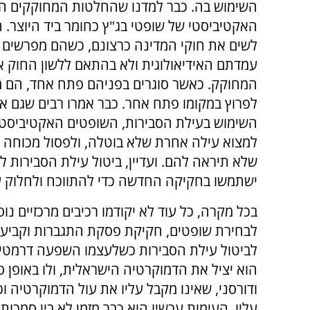
השימוש בה. כבר למדנו שהחלטות המחוקקים הן
האקטיביסטי של שופטי בג"ץ כחומר ביד היוצר. 
לשים את חוקי המדינה כרצונם, כשהם מפרשים 
עמדתם האידיאולוגית ולא בהתאם ללשון החוק או
המחוקק. כאשר סוגרים בפניהם פתח אחד, הם 
לפרוץ במקומו פתח אחר. כבר אמרו רבים שגם אם
השימוש בעילת הסבירות, השופטים האקטיביסטי
למצוא עילה אחרת שלא בוטלה, ולפסול מכוחה
שלא תיראה להם. ועדיין, ביטול עילת הסבירות ל
ישתמשו בחקיקה החדשה כדי להתווכח ולחלוק 
בכל מקרה, כל עוד לא יקודמו רכיבים מרכזיים נו
לבחירת שופטים, חקיקת פסקת התגברות וקביעה ש
לביטול עילת הסבירות כשלעצמו השפעה דרמטית.
הוא יציל את הדמוקרטיה הישראלית, ולו באופן 
ודורסני, שאינו מקבל עליו את עול הדמוקרטיה ו
עליו. העימות עכשיו הוא כבר מזמן לא בין סמכ