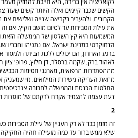
לקואליציה אין ברירה, היא חייבת להחזיק מעמד 
הקשים שכבר קיימים ואלה היותר קשים שעוד צפו
הקרובים, ולהעביר בקריאה שנייה ושלישית את 
את עילת הסבירות עד לסיום מושב הקיץ. אם זה 
המשמעות היא קץ השלטון של הממשלה הזאת 
הדמוקרטי במדינת ישראל. אם נתניהו וחבריו שוב
ברגע האחרון, הם יכולים ללכת הביתה ולמסור 
לאהוד ברק, שקמה ברסלר, דן חלוץ, פרופ' ציון חג
מההסתדרות הרפואית, מארגני חסימות הכבישים 
מחאת העריקה משירות המילואים. מי שמעניק זכו
החלטות הכנסת והממשלה לחבורה אנרכיסטית פ
דעת עצמה להצמיד אקדח לרקתם של מוסדות הדמ
2
זה מזמן כבר לא רק העניין של עילת הסבירות כ
שלא ממש ברור עד כמה מועילה תהיה החקיקה