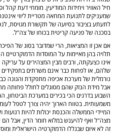
חיל האוויר ויחידות המודיעין. מומחי דעת קהל ופ
שמעניקים לתנועת המחאה מטריית ליווי אינטנס
לתעתע בציבור בסיועה של תקשורת מגויסת, לנפ
בסכנה של פגיעה קריטית בכוחו של צה"ל.
אם אכן זו המציאות, הרי שמדובר בסוג של הפי
תלויה בהן מאיימות על המוסדות הדמוקרטיים 
אינו כצעקתה, ורבים מבין המצהירים על עריקה מ
שלהם, או לפחות כבר אינם משרתים בתפקידים ח
נורמלית של מערכת אכיפה מתפקדת והגונה כבר 
אבל מידת הנזק שהם מסוגלים לחולל פחותה מה
השבוע בדרגים הכי בכירים במערכת הביטחון, 
משמעותית. בטווח הארוך יהיה צורך לטפל לעומ
המיידי הממשלה והכנסת יכולות להיות רגועות ול
מצה"ל ואף להיענש במלוא חומר הדין, אבל הם י
זה לא איום שבגללו הדמוקרטיה הישראלית ומוס