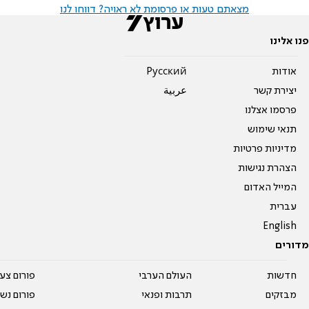
מצאתם טעות או פרסומת לא ראויה? דווחו לנו
פנו אלינו
אודות
Pусский
יצירת קשר
عربية
פרסמו אצלנו
תנאי שימוש
מדיניות פרטיות
הצהרת נגישות
המייל האדום
עברית
English
מדורים
חדשות
העולם הערבי
פורום צע
מבזקים
תרבות ופנאי
פורום נשו