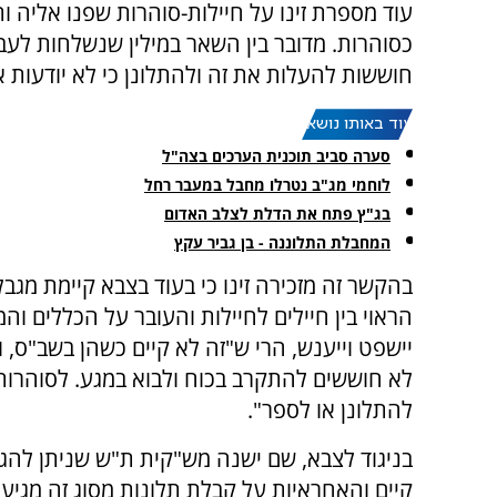
עוד מספרת זינו על חיילות-סוהרות שפנו אליה
כסוהרות. מדובר בין השאר במילין שנשלחות לעברן
חוששות להעלות את זה ולהתלונן כי לא יודעות א
עוד באותו נושא:
סערה סביב תוכנית הערכים בצה"ל
לוחמי מג"ב נטרלו מחבל במעבר רחל
בג"ץ פתח את הדלת לצלב האדום
המחבלת התלוננה - בן גביר עקץ
בהקשר זה מזכירה זינו כי בעוד בצבא קיימת מגב
הראוי בין חיילים לחיילות והעובר על הכללים וה
יישפט וייענש, הרי ש"זה לא קיים כשהן בשב"ס, ו
לא חוששים להתקרב בכוח ולבוא במגע. לסוהרות
להתלונן או לספר".
בניגוד לצבא, שם ישנה מש"קית ת"ש שניתן להגיע
קיים והאחראיות על קבלת תלונות מסוג זה מגיע