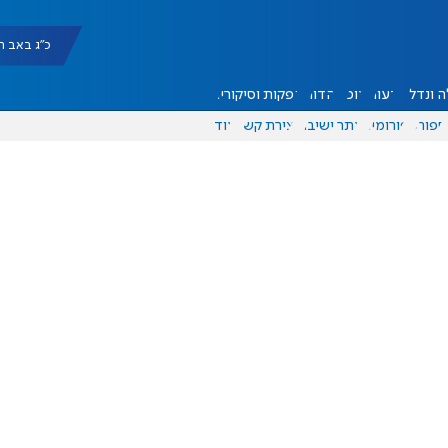
כ"ג באב תשפ"ו |
 ונדל"ן
דעות
אוכל
יהדות
הפקות וסיקורים
ספורט
פורומים
אתר ישיבה
יצירת קשר
עוד