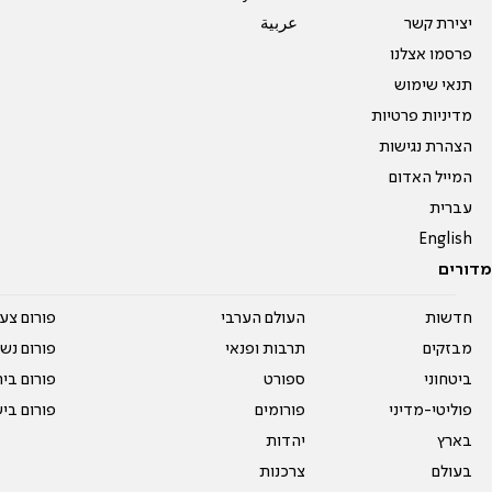
יצירת קשר
عربية
פרסמו אצלנו
תנאי שימוש
מדיניות פרטיות
הצהרת נגישות
המייל האדום
עברית
English
מדורים
חדשות
העולם הערבי
פורום צע
מבזקים
תרבות ופנאי
פורום נשו
ביטחוני
ספורט
פורום בי
פוליטי-מדיני
פורומים
פורום בי
בארץ
יהדות
בעולם
צרכנות