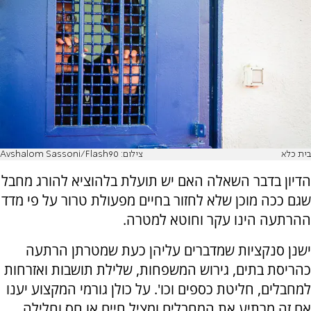
בית כלא
צילום: Avshalom Sassoni/Flash90
הדיון בדבר השאלה האם יש תועלת בלהוציא להורג מחבל
שגם ככה מוכן שלא לחזור בחיים מפעולת טרור על פי מדד
ההרתעה הינו עקר וחוטא למטרה.
ישנן סנקציות שמדברים עליהן כעת שמטרתן הרתעה
כהריסת בתים, גירוש המשפחות, שלילת תושבות ואזרחות
למחבלים, חליטת כספים וכו'. על כולן גורמי המקצוע יענו
אם זה מרתיע את המחבלים ומציל חיים או חס וחלילה