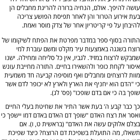
עושה להיפך. אולם, הנחיה ברורה להריגת מחבלים הן
בעת אירוע הטרור והן לאחר תפיסת הפושע צריכה
להיבחן על פי קריטריון אחר של צדק מוסר ואמת.
התורה בסוף ספר במדבר מפרטת את הפתח לשיקומו של
רוצח בשגגה באמצעות עיר מקלט ומשם עוברת למי
שמבקש לרצוח במזיד. לגביו, אין כל סליחה ומחילה. ישנו
איסור לקחת כופר ולהשאירו בחיים. התורה מחייבת עונש
מוות לרוצחים ומחבלים ואף מוסיפה קביעה חד משמעית
כי "הדם הוא יחניף את הארץ ולארץ לא יכופר לדם אשר
שופך בה כי אם בדם שופכו" (פס' לג).
כך כבר קבע ה' בעת אשר התיר את שחיטת בעלי החיים
ואסר את רצח האדם "שופך דם האדם באדם דמו יישפך כי
בצלם אלוקים עשה את האדם" (בראשית ט, ו). אם
תשאלו, מה התועלת בשפיכת דם הרוצח? כיצד שפיכת