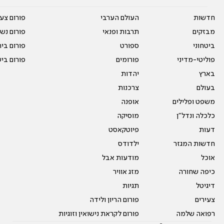
חדשות
העולם הערבי
פורום צע
מבזקים
תרבות ופנאי
פורום נשו
ביטחוני
ספורט
פורום בי
פוליטי-מדיני
פורומים
פורום בי
בארץ
יהדות
בעולם
צרכנות
משפט ופלילים
אופנה
כלכלה ונדל"ן
מוסיקה
דעות
פיוטקאסט
חדשות המגזר
ילדודס
אוכל
מודעות אבל
כיפה שחורה
מזג אוויר
דיגיטל
תגיות
צעירים
פורום הריון ולידה
רפואה שלמה
פורום לקראת נישואין וזוגיות