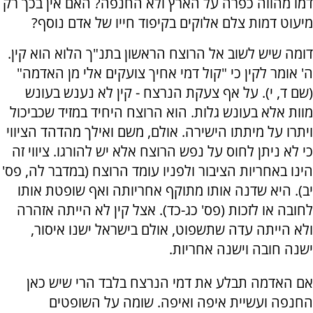
דמו מהווה כפרה על הארץ ולא החנפה? האם אין בכך רק
מיעוט דמות צלם אלוקים בקיפוד חייו של אדם נוסף?
דומה שיש לשוב אל הרוצח הראשון בתנ"ך הלוא הוא קין.
ה' אומר לקין כי "קול דמי אחיך צועקים אלי מן האדמה"
(שם ד, י). על אף צעקת הנרצח - קין לא נענש בעונש
מוות אלא בעונש גלות. הוא הרוצח היחיד במזיד שכביכול
ויתרו על מיתתו הישירה. אולם, משם ואילך מהדהד הציווי
כי לא ניתן לחוס על נפש הרוצח אלא יש להורגו. ציווי זה
הינו באחריות הציבור ולפניו עומד הרוצח (במדבר לה, פס'
יב). היא שדנה אותו מתוקף אחריותה ואף שופטת אותו
לחובה או לזכות (פס' כג-כד). אצל קין לא הייתה אזהרה
ולא הייתה עדה שתשפוט, אולם בישראל ישנו איסור,
ישנה חובה וישנה אחריות.
אם האדמה תבלע את דמי הנרצח בלבד הרי שיש כאן
החנפה ועשיית איפה ואיפה. שומה על השופטים