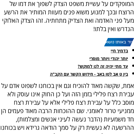
המופקדים על עשיית משפט הצדק לשפוך את דמו של
הרוצח ובכך למנוע משוא פנים מעוות המותיר את הרשע
מעל פני האדמה ואת הצדיק מתחתיה. זהו הצדק האלוקי
הנדרש ואין בלתו!
עוד באותו נושא:
בדמיך חיי
יותר יהודי ויותר מוסרי
עד מתי יהיה זה לנו למוקש?
בין ט אב לטו באב - חידוש הקשר עם הקב"ה
אמת, שקשה מאוד להוכיח וגם אין בכוחנו לשפוט אדם על
עבירת רצח פלילי בזמן הזה ועל כן החוק אינו עוסק ולא
מוסב כלל על עבירת רצח פלילי אלא על עבירת רצח
ממניעי טרור לאומני. שם ההוכחות הרבה מאוד פעמים הן
חד משמעיות (הדבר נעשה לעיני אנשים ומצלמות),
ההרשעה לא נעשית רק על סמך הודאה גרידא ויש בכוחנו