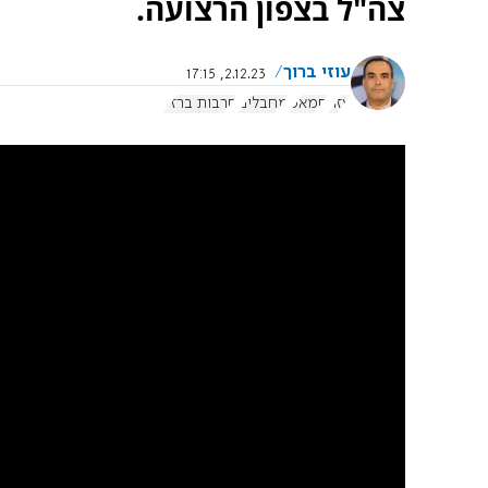
צה"ל בצפון הרצועה.
עוזי ברוך
2.12.23, 17:15
עזה
חמאס
מחבלים
חרבות ברזל