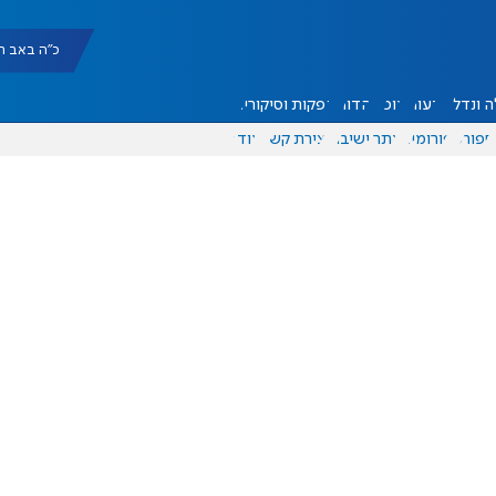
כ"ה באב תשפ"ו |
 ונדל"ן
דעות
אוכל
יהדות
הפקות וסיקורים
ספורט
פורומים
אתר ישיבה
יצירת קשר
עוד