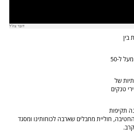
דובר צה"ל
 בין
במהלך הלילה, תקפו מטוסי קרב של חיל האוויר מעל ל-50
לים ותשתיות של
רי טנקים
ווינה תקיפות
 החטיבה, חוליית מחבלים שארבה לכוחותינו ומסגד
רב.