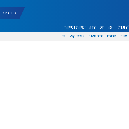
כ"ד באב תשפ"ו |
 ונדל"ן
דעות
אוכל
יהדות
הפקות וסיקורים
ספורט
פורומים
אתר ישיבה
יצירת קשר
עוד