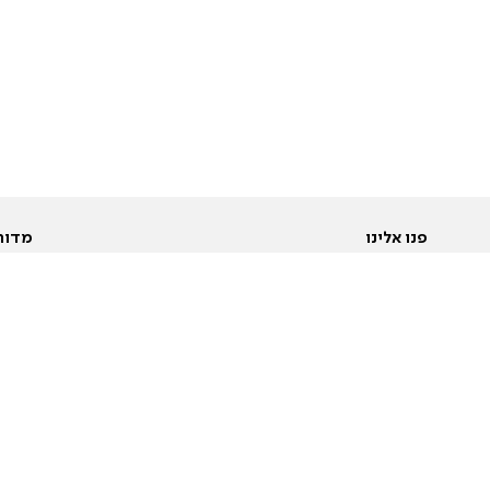
פנו אלינו
מדור
אודות
Pусский
חד
יצירת קשר
عربية
מב
פרסמו אצלנו
בי
תנאי שימוש
פו
מדיניות פרטיות
בא
הצהרת נגישות
בע
המייל האדום
מש