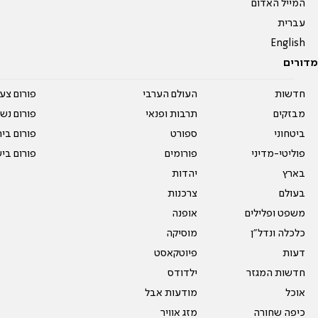
המייל האדום
עברית
English
מדורים
חדשות
העולם הערבי
פורום צע
מבזקים
תרבות ופנאי
פורום נשו
ביטחוני
ספורט
פורום בי
פוליטי-מדיני
פורומים
פורום בי
בארץ
יהדות
בעולם
צרכנות
משפט ופלילים
אופנה
כלכלה ונדל"ן
מוסיקה
דעות
פיוטקאסט
חדשות המגזר
ילדודס
אוכל
מודעות אבל
כיפה שחורה
מזג אוויר