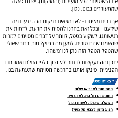
את ה'שטויות' הלא מועילות (והמזיקות). יש גם כאלה
שמתעוררים בבום, נכון.
אך רבים מאיתנו - לא נמצאים במקום הזה. ידענו מה
שידענו - ובכל זאת בחרנו להסיח את הדעת, לדחות את
רגישותנו, לשקוע בטפל, לוותר על דברים מסוימים למרות
שהאמנו שהם טובים. למען מה בדיוק? טוב, ברור שאולי
שהטפל הטפל הזה נתן לנו 'משהו'.
יתכן וההתעקשות לבחור 'לא נכון' כלפי הזולת ואמונתנו
הפנימית -פינקו אותנו בהרגשה מסוימת שתעתעה בנו.
עוד באותו נושא:
החסימות לא יביאו שלום
החופש הגדול הוא לא הבעיה
השאלה שיכולה לשנות הכול
הגיע הזמן לצבא מקצועי?