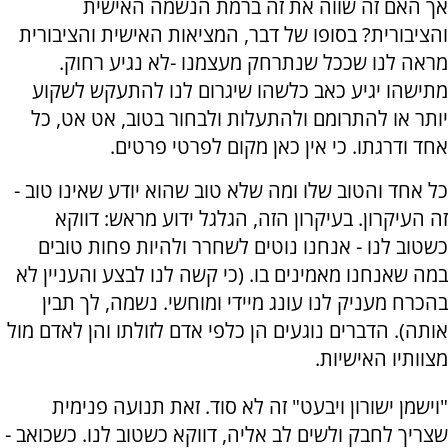
אך האם זה שווה את זה ברמת הנשמה האישית
והציבורית? בסופו של דבר, המציאות האישית והציבורית
מראה לנו שככל שנתרחק מעצמנו -לא נגיע רחוק.
מתישהו יגיע כאב כלשהו שיגרום לנו להתעקש לשקוע
יותר או להתרומם ולהתעלות ולבחור בטוב, אט אט, כל
אחד ודרגתו. כי אין כאן מקום לפרטי פרטים.
כל אחד והטוב שלו ומה שלא טוב שהוא יודע שאינו טוב -
זה העיקרון. בעיקרון הזה, הגלגל ידוע מראש: דווקא
כשטוב לנו - אנחנו נוטים לשחרר ולהיות פחות טובים
במה שאנחנו מאמינים בו. (כי קשה לנו לבצע והעניין לא
בהכרח מעניק לנו עונג מיידי ומוחשי. נשמה, לך תבין
אותה). הדברים נוגעים הן כלפי אדם לזולתו והן לאדם מול
מצוותיו האישיות.
"וישמן ישורון ויבעט" זה לא סוד. זאת תנועה פנימית
שצריך לחבק ולשים לב אליה, דווקא כשטוב לנו. כשכואב -