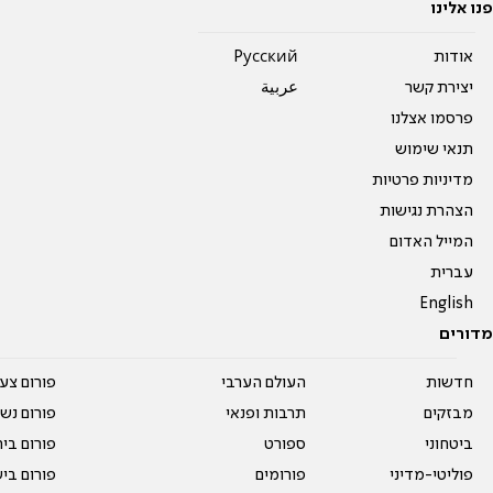
פנו אלינו
אודות
Pусский
יצירת קשר
عربية
פרסמו אצלנו
תנאי שימוש
מדיניות פרטיות
הצהרת נגישות
המייל האדום
עברית
English
מדורים
חדשות
העולם הערבי
פורום צע
מבזקים
תרבות ופנאי
פורום נשו
ביטחוני
ספורט
פורום בי
פוליטי-מדיני
פורומים
פורום בי