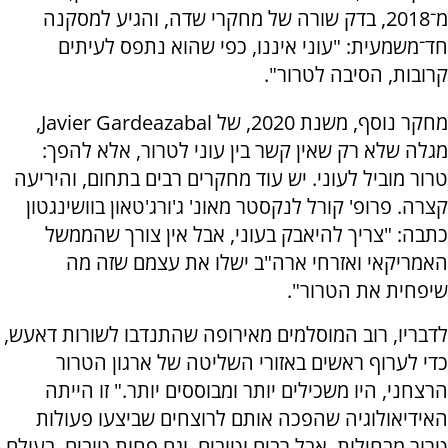
מ־2018, בדק שורה של מחקרי שדה, והגיע למסקנה
חד־משמעית: "עוני איננו, כפי שהוא נתפס לעיתים
קרובות, הסיבה לטרור".
מחקר נוסף, משנת 2020, של Javier Gardeazabal,
מגלה שלא רק שאין קשר בין עוני לטרור, אלא להפך:
טרור מוביל לעוני. יש עוד מחקרים רבים בתחום, והיריעה
קצרה. פרופ' קורל לנקסטר מאונ' ג'ורג'טאון בוושינגטון
כתבה: "צריך להיאבק בעוני, אבל אין צורך שהממשל
האמריקאי ואזרחי ארה"ב ישלו את עצמם שזה מה
שיפחית את הטרור".
לדבריו, רוב המוסלמים מאירופה שהתנדבו לשורות דאעש,
כדי לערוף ראשים באזורי השליטה של ארגון הטרור
הרצחני, היו משכילים יותר ומבוססים יותר." זו הייתה
האידיאולוגיה שהפכה אותם לרוצחים שביצעו פעולות
טרור מבחילות. אבל רבים וטובים, וגם פחות טובים, בעולם