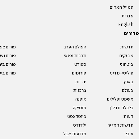
המייל האדום
עברית
English
מדורים
חדשות
העולם הערבי
פורום צע
מבזקים
תרבות ופנאי
פורום נשו
ביטחוני
ספורט
פורום בי
פוליטי-מדיני
פורומים
פורום בי
בארץ
יהדות
בעולם
צרכנות
משפט ופלילים
אופנה
כלכלה ונדל"ן
מוסיקה
דעות
פיוטקאסט
חדשות המגזר
ילדודס
אוכל
מודעות אבל