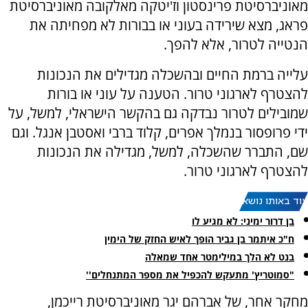
מאוניברסיטת פרינסטון וז'יטקה מאלקובה מאוניברסיטת
פראג, מצא שירידה בעוני או בבורות לא מפחיתה את
הנטייה לטרור, אלא להפך.
עלייה ברמת החיים ובהשכלה מגדילים את הנכונות
להצטרף לארגוני טרור. הטענה על עוני או בורות
שמובילים לטרור נבדקה גם בהקשר הישראלי, למשל, על
ידי פרופסור בנמלך אפרים, קלוד ברבי ואסטבן אנגל. וגם
שם, התברר שהשכלה, למשל, מגדילה את הנכונות
להצטרף לארגוני טרור.
עוד באותו נושא:
בן דרור ימיני: לא מגיע לו
ח"כ איתמר בן גביר הופך לאיש החזק של הימין
בנט לא הלך במילימטר אחד שמאלה
"סמוטריץ' מתעקש להכפיל את מספר המתנחלים''
מחקר אחר, של אברהם יגר מאוניברסיטת רייכמן,