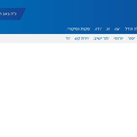
כ"ה באב תשפ"ו |
 ונדל"ן
דעות
אוכל
יהדות
הפקות וסיקורים
ספורט
פורומים
אתר ישיבה
יצירת קשר
עוד