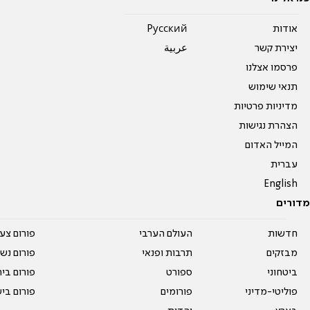
אודות
Pусский
יצירת קשר
عربية
פרסמו אצלנו
תנאי שימוש
מדיניות פרטיות
הצהרת נגישות
המייל האדום
עברית
English
מדורים
חדשות
העולם הערבי
פורום צע
מבזקים
תרבות ופנאי
פורום נשו
ביטחוני
ספורט
פורום בי
פוליטי-מדיני
פורומים
פורום בי