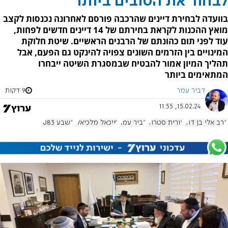
לבחור את הטובים ביותר
בוועדה לבחירת דיינים שהרכבה פורסם לאחרונה נכנסות לקצב
מואץ ההכנות לקראת בחירתם של 14 דיינים חדשים לפחות,
עוד לפני תום כהונתם של הרבנים הראשיים. שיטת חלוקת
המינויים בין הזרמים השונים צפויה להינקט גם הפעם, אבל
תהליך המיון אמור להבטיח שבמסגרת השיטה ייבחרו
המתאימים ביותר
דביר עמר
9 דקות
15.02.24, 11:55
הרב אלי בן דהן
אורית סטרוק
דביר עמר
מיכאל מלכיאלי
בשבע 1083