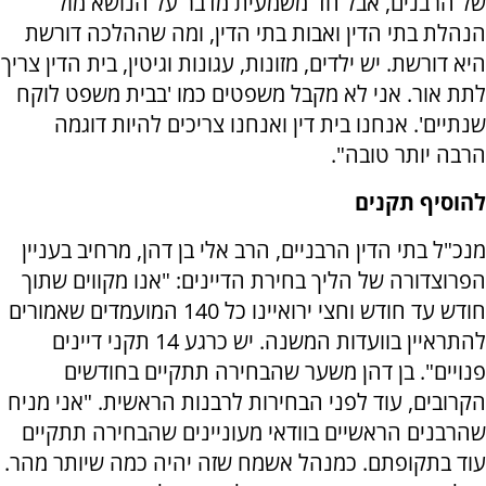
של הרבנים, אבל חד־משמעית מדבר על הנושא מול
הנהלת בתי הדין ואבות בתי הדין, ומה שההלכה דורשת
היא דורשת. יש ילדים, מזונות, עגונות וגיטין, בית הדין צריך
לתת אור. אני לא מקבל משפטים כמו 'בבית משפט לוקח
שנתיים'. אנחנו בית דין ואנחנו צריכים להיות דוגמה
הרבה יותר טובה".
להוסיף תקנים
מנכ"ל בתי הדין הרבניים, הרב אלי בן דהן, מרחיב בעניין
הפרוצדורה של הליך בחירת הדיינים: "אנו מקווים שתוך
חודש עד חודש וחצי ירואיינו כל 140 המועמדים שאמורים
להתראיין בוועדות המשנה. יש כרגע 14 תקני דיינים
פנויים". בן דהן משער שהבחירה תתקיים בחודשים
הקרובים, עוד לפני הבחירות לרבנות הראשית. "אני מניח
שהרבנים הראשיים בוודאי מעוניינים שהבחירה תתקיים
עוד בתקופתם. כמנהל אשמח שזה יהיה כמה שיותר מהר.