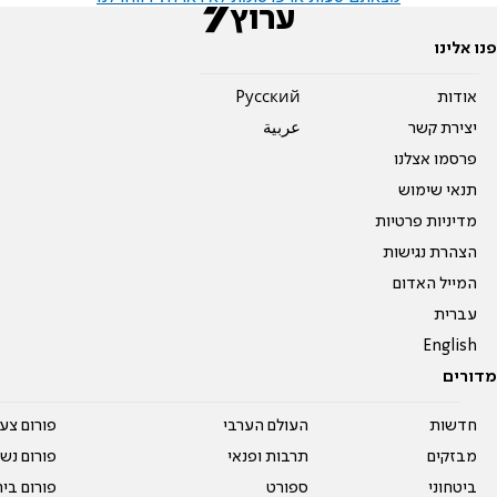
פנו אלינו
אודות
Pусский
יצירת קשר
عربية
פרסמו אצלנו
תנאי שימוש
מדיניות פרטיות
הצהרת נגישות
המייל האדום
עברית
English
מדורים
חדשות
העולם הערבי
פורום צע
מבזקים
תרבות ופנאי
פורום נשו
ביטחוני
ספורט
פורום בי