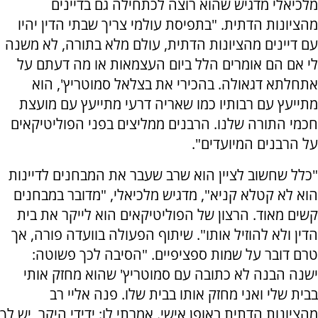
מלכיאלי מדגיש שהוא רוצה לכתחילה גם בדיינים
מהציונות הדתית. "בתפיסת עולמי צריך שבתי הדין יהיו
עם דיינים מהציונות הדתית, עולם מלא בתורה, לא משנה
לי אם הם אומרים הלל ביום העצמאות או מה דעתם על
אתחלתא דגאולה. בהכירי את בצלאל סמוטריץ', הוא
מתייעץ עם רבותיו כמו שאריה דרעי מתייעץ עם מועצת
חכמי התורה שלנו. הרבנים ממליצים בפני הפוליטיקאים
על הרבנים המיועדים".
"כלל שחשוב לציין הוא שרב שעבר את המבחנים לדיינות
הוא לא קטלא קניא", מדגיש מלכיאלי, "מדובר במבחנים
קשים מאוד. הרצון של הפוליטיקאים הוא לייקר את בית
הדין ולא להוזיל אותו". שיתוף הפעולה בוועדה פורה, אך
טרם דובר על שמות ספציפיים. "הסיבה לכך פשוטה:
ישנה הבנה לא כתובה עם סמוטריץ' שהוא מחזק אותי
בבית שלי ואני מחזק אותו בבית שלו. פנה אליי רב
מהציונות הדתית באופן אישי. אמרתי לו: ידידי היקר, יש לך