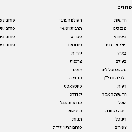
מדורים
חדשות
העולם הערבי
פורום צע
מבזקים
תרבות ופנאי
פורום נשו
ביטחוני
ספורט
פורום בי
פוליטי-מדיני
פורומים
פורום בי
בארץ
יהדות
בעולם
צרכנות
משפט ופלילים
אופנה
כלכלה ונדל"ן
מוסיקה
דעות
פיוטקאסט
חדשות המגזר
ילדודס
אוכל
מודעות אבל
כיפה שחורה
מזג אוויר
דיגיטל
תגיות
צעירים
פורום הריון ולידה