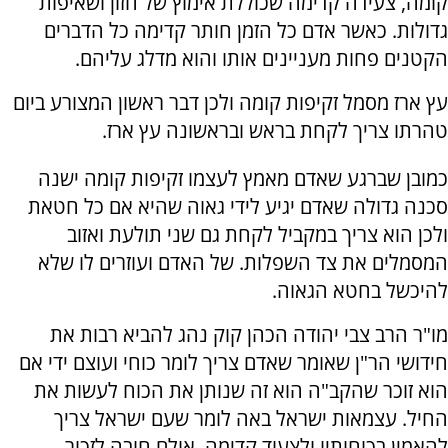
קומה, צעידה קדימה שכוללת אימוץ של חזון ושאיפות
גדולות. כאשר אדם כל הזמן חותר קדימה כל הדברים
הקטנים פחות מעניינים אותו והוא מדלג עליהם.
עץ ארז מסמל זקיפות קומה ולכן דבר ראשון המצורע ביום
טהרתו צריך לקחת בראש ובראשונה עץ ארז.
כמובן שברגע שאדם מאמץ לעצמו זקיפות קומה ישנה
סכנה גדולה שאדם יגיע לידי גאוה שהיא אם כל חטאת
ולכן הוא צריך במקביל לקחת גם שני תולעת ואזוב
המסמלים את צד השפלות. של האדם ועוזרים לו שלא
להיכשל בחטא הגאוה.
מו"ר הרב צבי יהודה הכהן קוק נהג להביא רבות את
חידושי הר"ן שאומר שאדם צריך לומר כוחי ועוצם ידי אם
הוא זוכר שהקב"ה הוא זה שנותן את הכוח לעשות את
החיל. עצמאות ישראל באה לומר שעם ישראל צריך
להאמין בכוחותיו ולצעוד קדימה, אולם חובה לזכור