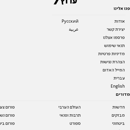
פנו אלינו
אודות
Pусский
יצירת קשר
عربية
פרסמו אצלנו
תנאי שימוש
מדיניות פרטיות
הצהרת נגישות
המייל האדום
עברית
English
מדורים
חדשות
העולם הערבי
פורום צע
מבזקים
תרבות ופנאי
פורום נשו
ביטחוני
ספורט
פורום בי