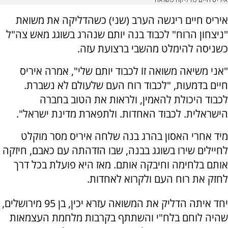
איריס חיים מדליקה משואה
איריס חיים ריגשה הערב (שני) כשהדליקה את משואת
"ניצחון הרוח" לכבוד בנה יותם שנהרג בשוגג מאש צה"ל
כשניסה להימלט מהשבי ברצועת עזה.
"אני משיאה משואה זוֹ לכבוד יותם שלי", אמרה איריס
חיים בדמעות, "לכבוד רוח העם שלעולם לא נשברת.
לכבוד היכולת להאמין, ולראות את הטוב בחברה
הישראלית. לכבוד האחדות. ולתפארת מדינת ישראל".
מיד אחרי האסון בהרג בנה שלחה איריס מסר מוקלט
לחיילים שירו בשוגג בבנה, שבו הזדהתה עם כאבם, חיזקה
אותם בלחימה וחיבקה אותם. מאז היא פועלת בכל דרך
לחזק את רוח העם ולקרוא לאחדות.
יחד איתה הדליק את המשואה עזרא יכין, בן 95 מירושלים,
שהיה לוחם בלח"י והשתתף בקרבות מלחמת העצמאות