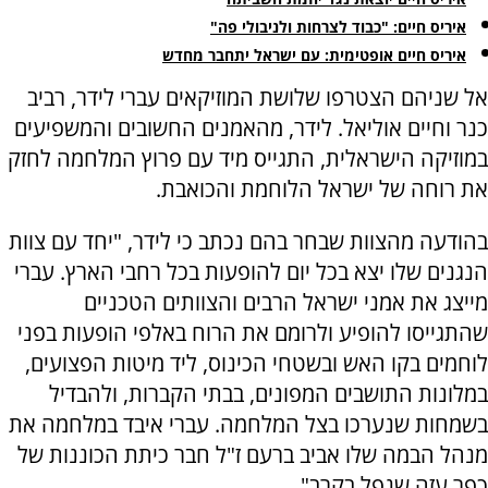
איריס חיים: "כבוד לצרחות ולניבולי פה"
איריס חיים אופטימית: עם ישראל יתחבר מחדש
אל שניהם הצטרפו שלושת המוזיקאים עברי לידר, רביב
כנר וחיים אוליאל. לידר, מהאמנים החשובים והמשפיעים
במוזיקה הישראלית, התגייס מיד עם פרוץ המלחמה לחזק
את רוחה של ישראל הלוחמת והכואבת.
בהודעה מהצוות שבחר בהם נכתב כי לידר, "יחד עם צוות
הנגנים שלו יצא בכל יום להופעות בכל רחבי הארץ. עברי
מייצג את אמני ישראל הרבים והצוותים הטכניים
שהתגייסו להופיע ולרומם את הרוח באלפי הופעות בפני
לוחמים בקו האש ובשטחי הכינוס, ליד מיטות הפצועים,
במלונות התושבים המפונים, בבתי הקברות, ולהבדיל
בשמחות שנערכו בצל המלחמה. עברי איבד במלחמה את
מנהל הבמה שלו אביב ברעם ז"ל חבר כיתת הכוננות של
כפר עזה שנפל בקרב".