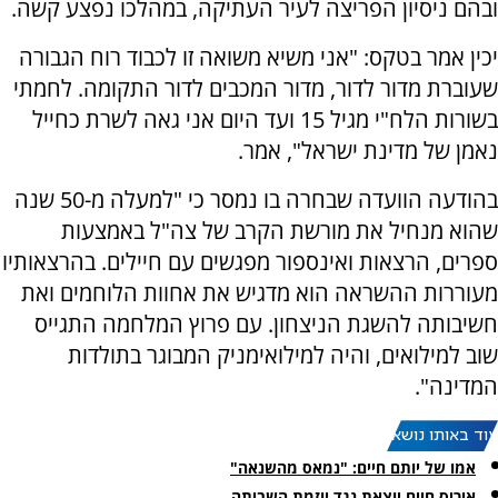
ובהם ניסיון הפריצה לעיר העתיקה, במהלכו נפצע קשה.
יכין אמר בטקס: "אני משיא משואה זו לכבוד רוח הגבורה
שעוברת מדור לדור, מדור המכבים לדור התקומה. לחמתי
בשורות הלח"י מגיל 15 ועד היום אני גאה לשרת כחייל
נאמן של מדינת ישראל", אמר.
בהודעה הוועדה שבחרה בו נמסר כי "למעלה מ-50 שנה
שהוא מנחיל את מורשת הקרב של צה"ל באמצעות
ספרים, הרצאות ואינספור מפגשים עם חיילים. בהרצאותיו
מעוררות ההשראה הוא מדגיש את אחוות הלוחמים ואת
חשיבותה להשגת הניצחון. עם פרוץ המלחמה התגייס
שוב למילואים, והיה למילואימניק המבוגר בתולדות
המדינה".
עוד באותו נושא:
אמו של יותם חיים: "נמאס מהשנאה"
איריס חיים יוצאת נגד יוזמת השביתה