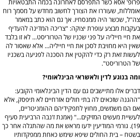
פרופ' אסא כשר התפרסם לאחרונה בכמה התבטאויות
אומללות, שעוררו את הצורך לחשוב מחדש על מסמך רוח
צה"ל, שכשר היה ממנסחיו. אך גם הוא כתב במאמר
בעקבות מבצע עופרת יצוקה: "צריכה המדינה להעדיף
את חיי חייליה על פני שכניו של הטרוריסט... לא זו בלבד
שאין היא מחויבת לסכן את חיי חייליה... אלא שאסור לה
לעשות זאת רק כדי להקטין את הסכנה לפגיעה בשכניו
של הטרוריסט".
ומה בנוגע לדין ולאשראי הבינלאומי?
דברים אלו מתיישבים גם עם הדין הבינלאומי הקובע:
"ההגנה שזכאים לה בתי חולים אזרחיים לא תיפסק, אלא
אם הם משמשים, מחוץ לתפקידיהם ההומניטריים,
לעשיית מעשים המזיקים..." (אמנת ז'נבה הרביעית סעיף
19). גורמי המודיעין ידעו מראש את מה שהתגלה אחר כך
בשטח – בית החולים שיפא שימש כאחת ממפקדותיו