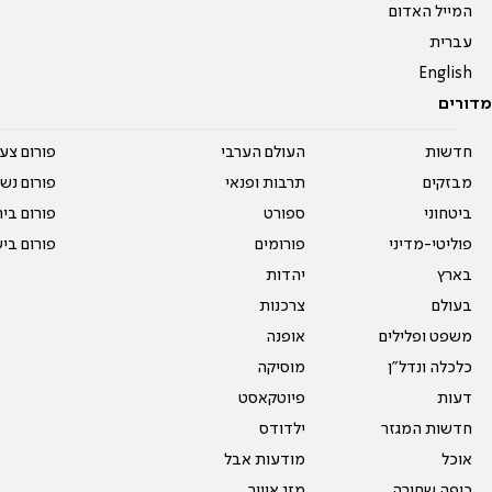
המייל האדום
עברית
English
מדורים
חדשות
העולם הערבי
פורום צע
מבזקים
תרבות ופנאי
פורום נשו
ביטחוני
ספורט
פורום בי
פוליטי-מדיני
פורומים
פורום בי
בארץ
יהדות
בעולם
צרכנות
משפט ופלילים
אופנה
כלכלה ונדל"ן
מוסיקה
דעות
פיוטקאסט
חדשות המגזר
ילדודס
אוכל
מודעות אבל
כיפה שחורה
מזג אוויר