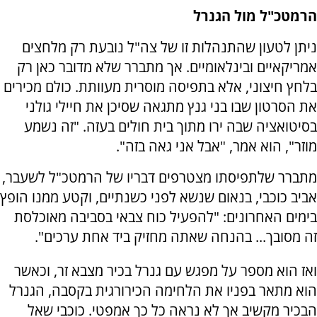
הרמטכ"ל מול הגנרל
ניתן לטעון שהתנהלות זו של צה"ל נובעת רק מלחצים
אמריקאיים ובינלאומיים. אך מתברר שלא מדובר כאן רק
בלחץ חיצוני, אלא בתפיסה מוסרית מעוותת. כולם מכירים
את הסרטון שבו בני גנץ מתגאה שסיכן את חיילי גולני
בסיטואציה שבה ירו מתוך בית חולים בעזה. "זה נשמע
מוזר", הוא אמר, "אבל אני גאה בזה".
מתברר שלתפיסתו מצטרפים דבריו של הרמטכ"ל לשעבר,
אביב כוכבי, בנאום שנשא לפני כשנתיים, וקטע ממנו הופץ
בימים האחרונים: "להפעיל כוח צבאי בסביבה מאוכלסת
זה מסובך... בהנחה שאתה מחזיק ביד אחת ערכים".
ואז הוא מספר על מפגש עם גנרל בכיר מצבא זר, וכאשר
הוא מתאר בפניו את הלחימה הכירורגית בקסבה, הגנרל
הבכיר מקשיב אך לא נראה כל כך אמפטי. כוכבי שאל