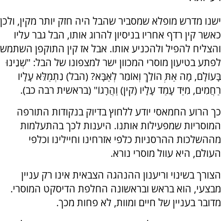
ישנו מדרש מופלא שמסביר שהבל היה חזק יותר מקין, ולכן
כאשר קין רדף אחריו בניסיון להרוג אותו, הבל גבר עליו
והצליח להפיל ולהכניע אותו. אבל אז קין התוקפן השתמש
לפתע בטיעון מוסרי המכוון ישר למצפונו של הבל: "שְׁנֵינוּ
בָּעוֹלָם, מָה אַתְּ הוֹלֵךְ וְאוֹמֵר לְאַבָּא? (הבל) נִתְמַלֵּא עָלָיו
רַחֲמִים, מִיַּד עָמַד עָלָיו (קין) וַהֲרָגוֹ" (בראשית רבה כב).
כך הרוע החמאסי יודע ללחוץ בדיוק בנקודות התורפה
המוסריות שמפעילות אותנו. היענות לכך בהתעלמות
מההשלכות ההרסניות כלפי אזרחינו וחיילינו וכלפי
העולם, היא עוול מוסרי נורא.
הצורך בשינוי וריענון ההנהגה הצבאית אינו רק עניין
מבצעי, הוא בראש ובראשונה החלפת הדיסקט המוסרי.
מדובר בעניין של חיים ומוות, לא פחות מכך.