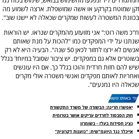
המתגוררים ליד ונפגעו מהשימוש בבואש, שימוש בכוח נגד
זקן שמוטח בקרקע או אשה שמושפלת. ארצה לשמוע מה
בכוונת המשטרה לעשות שמקרים שכאלה לא יישנו שוב".
ח"כ משה רוט:" אני מזועזע מהמקרים שנראו. יש הוראות
שנתנו על ידי המפקדים כמו "להכות על מנת שאותם
אנשים לא ירצו לחזור לכאן 50 שנה". הבעיה היא לא רק
בשוטרים אלא גם במפקדים. יש ציבור שסובל במיוחד בגלל
שיש להם חזות חרדית והוכו בגלל כך. אם היו עונשים
ואחריות לאותם מפקדים ואנשי משטרה אולי מקרים
שכאלה היו נמנעים".
עוד באותו נושא:
יאפשרו חריגה: הבשורה של משרד התקשורת
חוק הסבסוד לחרדים עריקים אושר בטרומית
נציג חסידות בעלז - בשומרון
אייכלר נגד היועמ"שית: "גזענות דקרונית"