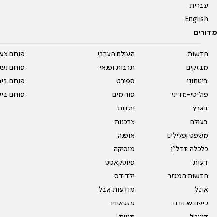
עברית
English
מדורים
חדשות
העולם הערבי
פורום צע
מבזקים
תרבות ופנאי
פורום נשו
ביטחוני
ספורט
פורום בי
פוליטי-מדיני
פורומים
פורום בי
בארץ
יהדות
בעולם
צרכנות
משפט ופלילים
אופנה
כלכלה ונדל"ן
מוסיקה
דעות
פיוטקאסט
חדשות המגזר
ילדודס
אוכל
מודעות אבל
כיפה שחורה
מזג אוויר
דיגיטל
תגיות