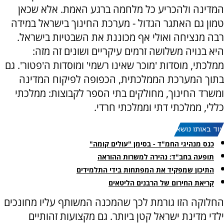
המדינה ולהכריע כל מלחמה ברגע האמת. אלא שכאן
טמון גם האתגר הגדול - מערכת החינוך בישראל במידה
רבה מנציחה ואולי אף מכוננת את השבטיות בישראל.
היא בנויה משלושה זרמים עיקריים ושונים זה מזה:
ממלכתי, מוסדות 'מוכר שאינו רשמי' ומוסדות ה'פטור'. גם
בתוך המערכת הממלכתית, הכפופה לפיקוח המדינה
ומשרד החינוך, מחולקים בתי הספר לקבוצות: ממלכתי
כללי, ממלכתי דתי וממלכתי חרדי.
עוד באותו נושא:
כנס מנהיגי החמ"ד - בסימן "עולים קומה"
תופעה בחב"ד: נהירה למשרות ההוראה
התיכון שמפקיד את המפתחות בידי התלמידים
קריאת החירום של הרבנים הליטאים
החלוקה הזו גורמת לכך שהמכנה המשותף עליו מחונכים
ילדי מדינת ישראל קטן ביותר. גם מקצועות זהותיים