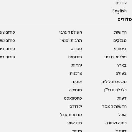
עברית
English
מדורים
חדשות
העולם הערבי
פורום צע
מבזקים
תרבות ופנאי
פורום נשו
ביטחוני
ספורט
פורום בי
פוליטי-מדיני
פורומים
פורום בי
בארץ
יהדות
בעולם
צרכנות
משפט ופלילים
אופנה
כלכלה ונדל"ן
מוסיקה
דעות
פיוטקאסט
חדשות המגזר
ילדודס
אוכל
מודעות אבל
כיפה שחורה
מזג אוויר
דיגיטל
תגיות