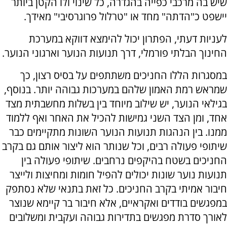
שיש בה מרכבי כפייה בהגדרה, כל שינוי ולו הקטן ביותר
יישפט כ"הדתה" מחד או "טרלול פרוגרסיבי" מאידך.
לעניות דעתי, הפתרון יכול להימצא דווקא במערכת
החינוך הבלתי פורמלי, דרך תנועות הנוער וארגוני הנוער.
במסגרות הללו החניכים משתתפים על בסיס רצון, כך
שמראש רמת האמון שלהם במערכות גבוהה יותר. בנוסף,
בגילאי הנוער, יש שילוב מיוחד בין בשלות מחשבתית מצד
אחד, ומן הצד השני גמישות להכיל את האחר ואף ללמוד
ממנו. בין הנהגות תנועות הנוער השונות מתקיימים כבר
שיתופי פעולה רבים, וכל שנותר הוא ליצור אותם גם בקרב
החניכים בשטח בהיקפים נרחבים. שיתופי פעולה בין
תנועות נוער שונות יכולים להפיל חומות ומחיצות ולייצר
חיבור אמיתי בקרב החניכים. כל זאת בתנאי שלא נסתפק
במפגשים בודדים ואקראיים, אלא חיבור בר קיימא שנוצר
לאורך סדרת מפגשים בתדירות גבוהה ועקבית ומשלובים