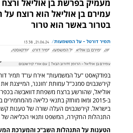
מעמיק בפרשת בן אוליאל ורצח 
עמירם בן אוליאל הוא רוצח על ר
בטרור באשר הוא טרור
תמיר דורטל - על המשמעות
21.06.24, 13:38
חוננו
עמירם בן אוליאל
על המשמעות
תמיר דורטל
פודקאסטים
עמירם בן אוליאל - הרומן זדורוב הבא? | עם אורי קירשנבום
בפודקאסט "על המשמעות" אירח עו"ד תמיר דור
קירשנבוים סמנכ"ל עמותת 'חוננו', המייצגת את 
אוליאל, שהורשע ברצח משפחת דוואבשה בכפר 
ב-2015 ומאז מוחזק בתנאי כליאה מהמחמירים ב
בישראל. קירשנבוים העלה שורה של טענות קשות
התנהלות החקירה, המשפט ותנאי הכליאה של בן
הטענות על התנהלות השב"כ והמערכת המש