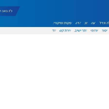
כ"ג באב תשפ"ו |
 ונדל"ן
דעות
אוכל
יהדות
הפקות וסיקורים
ספורט
פורומים
אתר ישיבה
יצירת קשר
עוד