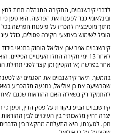
לדברי קירשנבוים, החקירה התנהלה תחת לחץ צי
ובינלאומי כבד לפענח את הפרשה. הוא טען כי 
מתוך מוטיבציה להכריז על פיענוח הפרשה בכל מ
הוביל לשימוש באמצעי חקירה פסולים, כולל עינויי
לאחר 13 ימי חקירה החלו העינויים הפיזיי
אחר בפרשה (א' הקטין) זמן קצר לפני תחילת החק
בהמשך, תיאר קירשנבוים את הפגמים יש לטענת 
שהרשיעה את בן אוליאל, נמנעה מלהכריע בשאלה 
להתמקד רק בשאלה האם ההודאות שנגבו לאחר מ
קירשנבוים הביע ביקורת על פסק הדין, וטען כי 
יצרה "חיץ מלאכותי" בין העינויים לבין ההודאות
מכן. לטענתו, היא התעלמה מהקשר בין הדברים
שהופעל על בן אוליאל.