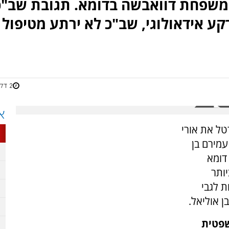
משפחת דוואבשה בדומא. תגובת שב"כ
קע אידאולוגי, שב"כ לא ירתע מטיפול
2 דקות
א
טל את אורי
עמירם בן
דומא
יותר
 לגבי
 אוליאל.
פטית