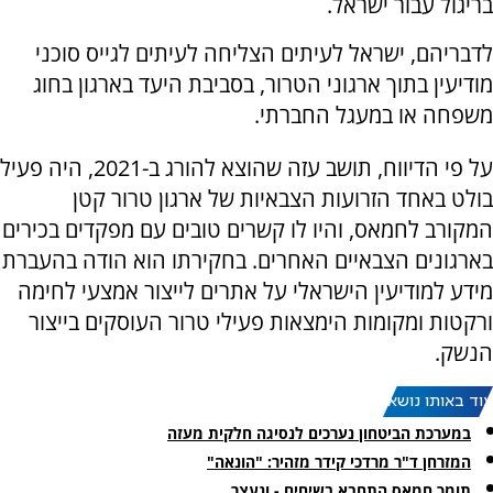
בריגול עבור ישראל.
לדבריהם, ישראל לעיתים הצליחה לעיתים לגייס סוכני
מודיעין בתוך ארגוני הטרור, בסביבת היעד בארגון בחוג
משפחה או במעגל החברתי.
על פי הדיווח, תושב עזה שהוצא להורג ב-2021, היה פעיל
בולט באחד הזרועות הצבאיות של ארגון טרור קטן
המקורב לחמאס, והיו לו קשרים טובים עם מפקדים בכירים
בארגונים הצבאיים האחרים. בחקירתו הוא הודה בהעברת
מידע למודיעין הישראלי על אתרים לייצור אמצעי לחימה
ורקטות ומקומות הימצאות פעילי טרור העוסקים בייצור
הנשק.
עוד באותו נושא:
במערכת הביטחון נערכים לנסיגה חלקית מעזה
המזרחן ד"ר מרדכי קידר מזהיר: "הונאה"
תומך חמאס התחבא בשיחים - ונעצר