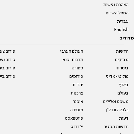
הצהרת נגישות
המייל האדום
עברית
English
מדורים
חדשות
העולם הערבי
פורום צע
מבזקים
תרבות ופנאי
פורום נשו
ביטחוני
ספורט
פורום בי
פוליטי-מדיני
פורומים
פורום בי
בארץ
יהדות
בעולם
צרכנות
משפט ופלילים
אופנה
כלכלה ונדל"ן
מוסיקה
דעות
פיוטקאסט
חדשות המגזר
ילדודס