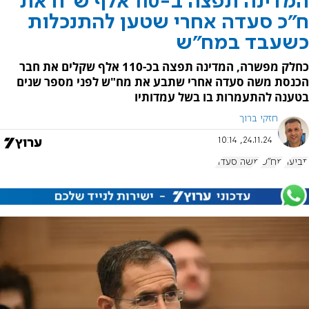
המדינה תפצה ב-110 אלף ש"ח את
ח"כ סעדה אחרי שטען להתנכלות
כשעבד במח"ש
כחלק מפשרה, המדינה תפצה בכ-110 אלף שקלים את חבר
הכנסת משה סעדה אחרי שתבע את מח"ש לפני מספר שנים
בטענה להתעמרות בו בשל עמדותיו
חזקי ברוך
24.11.24, 10:14
תביעה
מח"ש
משה סעדה