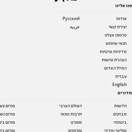
פנו אלינו
אודות
Pусский
יצירת קשר
عربية
פרסמו אצלנו
תנאי שימוש
מדיניות פרטיות
הצהרת נגישות
המייל האדום
עברית
English
מדורים
חדשות
העולם הערבי
פורום צע
מבזקים
תרבות ופנאי
פורום נשו
ביטחוני
ספורט
פורום בי
פוליטי-מדיני
פורומים
פורום בי