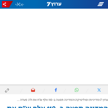
+
-
ערוץ 7
מדיניות ופוליטיקה
המדינה תפצה ב-110 אלף ש"ח את ח"כ סעדה אחרי שטען להתנכלות כשעבד במח"ש