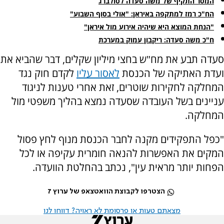
המסר התקיף של משה סעדה לסולברג
הח"כ רמז למתקפה באיראן: "אולי בסוף השבוע"
"הנחת המוצא היא שיהיה אירוע מול איראן"
ח"כ משה סעדה: ריקבון עמוק במערכת
סעדה תבע את מח"ש בחצי מיליון שקלים, דבר שהביא את
ועדת האתיקה של הכנסת
לאסור עליו
לקדם חוק נגד
המחלקה לחקירות שוטרים, זאת אחרי טענות לניגוד
עניינים בשל העובדה שסעדה נמצא בהליך משפטי מול
המחלקה.
"כפל התפקידים מקנה לחבר הכנסת מנוף לחץ פסול
המקים את האפשרות להנאה חומרית עקיפה או לכל
הפחות יותר מראית עין", נכתב בהחלטת הוועדה.
הצטרפו לקבוצת הוואטצאפ של ערוץ 7
מצאתם טעות או פרסומת לא ראויה? דווחו לנו