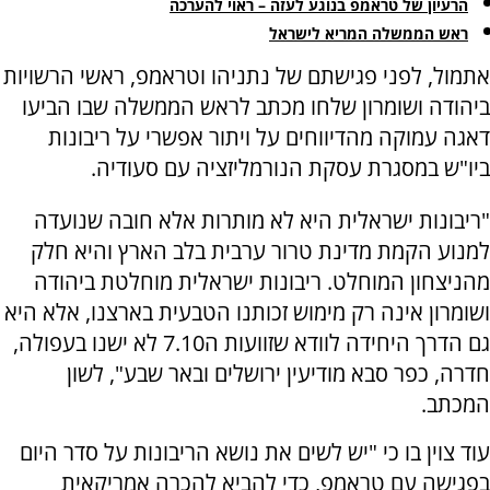
הרעיון של טראמפ בנוגע לעזה – ראוי להערכה
ראש הממשלה המריא לישראל
אתמול, לפני פגישתם של נתניהו וטראמפ, ראשי הרשויות
ביהודה ושומרון שלחו מכתב לראש הממשלה שבו הביעו
דאגה עמוקה מהדיווחים על ויתור אפשרי על ריבונות
ביו"ש במסגרת עסקת הנורמליזציה עם סעודיה.
"ריבונות ישראלית היא לא מותרות אלא חובה שנועדה
למנוע הקמת מדינת טרור ערבית בלב הארץ והיא חלק
מהניצחון המוחלט. ריבונות ישראלית מוחלטת ביהודה
ושומרון אינה רק מימוש זכותנו הטבעית בארצנו, אלא היא
גם הדרך היחידה לוודא שזוועות ה7.10 לא ישנו בעפולה,
חדרה, כפר סבא מודיעין ירושלים ובאר שבע", לשון
המכתב.
עוד צוין בו כי "יש לשים את נושא הריבונות על סדר היום
בפגישה עם טראמפ, כדי להביא להכרה אמריקאית