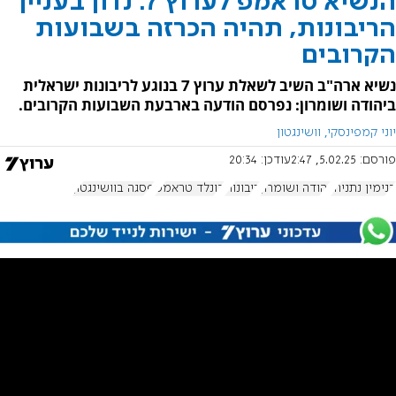
הנשיא טראמפ לערוץ 7: נדון בעניין
הריבונות, תהיה הכרזה בשבועות
הקרובים
נשיא ארה"ב השיב לשאלת ערוץ 7 בנוגע לריבונות ישראלית
ביהודה ושומרון: נפרסם הודעה בארבעת השבועות הקרובים.
יוני קמפינסקי, וושינגטון
פורסם:
5.02.25, 2:47
עודכן:
20:34
בנימין נתניהו
יהודה ושומרון
ריבונות
דונלד טראמפ
פסגה בוושינגטון