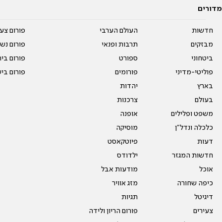
מדורים
חדשות
העולם הערבי
פורום צע
מבזקים
תרבות ופנאי
פורום נשו
ביטחוני
ספורט
פורום בי
פוליטי-מדיני
פורומים
פורום בי
בארץ
יהדות
בעולם
צרכנות
משפט ופלילים
אופנה
כלכלה ונדל"ן
מוסיקה
דעות
פיוטקאסט
חדשות המגזר
ילדודס
אוכל
מודעות אבל
כיפה שחורה
מזג אוויר
דיגיטל
תגיות
צעירים
פורום הריון ולידה