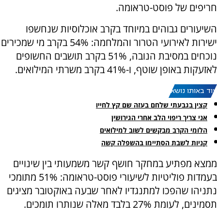
חריפים של פוסט-טראומה.
השיעורים גבוהים במיוחד בקרב אוכלוסיות שנחשפו
ישירות לאירועי הטרור והמלחמה: 54% בקרב מי שמכירים
נוכחים במסיבת הנובה, 51% בקרב תושבים החשופים
לאזעקות באופן שוטף, ו-41% בקרב משרתי המילואים.
עוד באותו נושא:
קצין בגבעתי שלחם בעזה שם קץ לחייו
אני צריך ריפוי הלב אחרי הגירושין
הלומי הקרב מבקשים לשוב למילואים
קניות לשבת הסתיימו בהשפלה קשה
ממצא מפתיע במחקר חושף קשר משמעותי בין שינויים
בעמדות פוליטיות לשיעורי פוסט-טראומה: 51% מתומכי
נתניהו שהפכו למתנגדיו לאחר שבעה באוקטובר מציגים
תסמינים, לעומת 27% בלבד מאלה שנותרו תומכים.