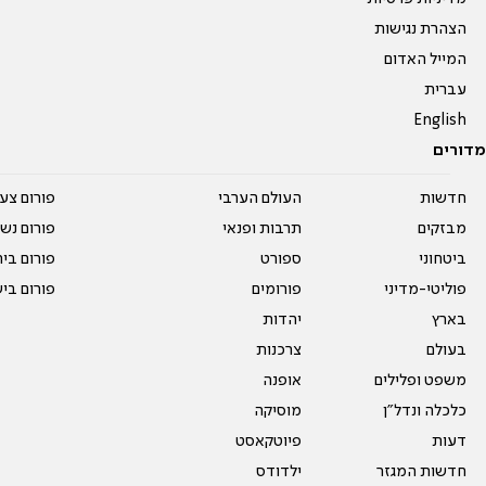
הצהרת נגישות
המייל האדום
עברית
English
מדורים
חדשות
העולם הערבי
פורום צע
מבזקים
תרבות ופנאי
פורום נשו
ביטחוני
ספורט
פורום בי
פוליטי-מדיני
פורומים
פורום בי
בארץ
יהדות
בעולם
צרכנות
משפט ופלילים
אופנה
כלכלה ונדל"ן
מוסיקה
דעות
פיוטקאסט
חדשות המגזר
ילדודס