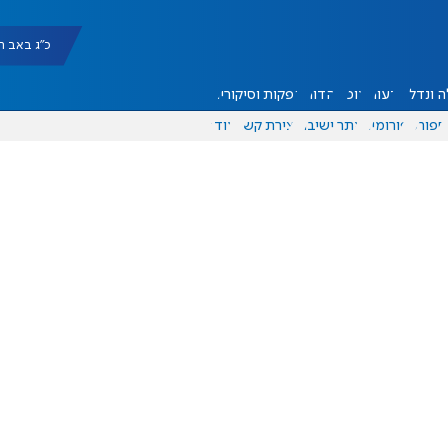
כ"ג באב תשפ"ו |
 ונדל"ן
דעות
אוכל
יהדות
הפקות וסיקורים
ספורט
פורומים
אתר ישיבה
יצירת קשר
עוד