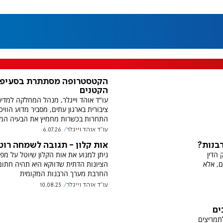
הקטסטרופה מסתתרת בסעיפי
הקטנים
עו"ד אוהד וייגלר, מנהל המחלקה למדינ
ציבורית בארגון עתים, מסביר מדוע הוויכ
התחרות בכשרות מחמיץ את הבעיה המר
עו"ד אוהד וייגלר
6.07.26
בנות?
אות קלון - תגובה לשמחה רוט
 הדין
ניתן למנוע את אות הקלון שיוטל על מפ
ם, אלא
הציונות הדתית שדווקא היא תהיה חתו
החרבת מערך הרבנות המקומית
עו"ד אוהד וייגלר
10.08.23
ים
תמריצים