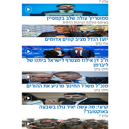
ערוץ 7
סמוטריץ' עולה שלב בקמפיין
בשיתוף מפלגת הציונות הדתית
יועז הנדל מציב קווים אדומים
עוזי ברוך
ח"כ דן אילוז מצטרף לישראל ביתנו של
ליברמן
חזקי ברוך
מנכ"ל משרד החינוך מרגיע את ההורים
חזקי ברוך
קרעי: מה עשה יאיר גולן בשבעה
באוקטובר?
ערוץ 7