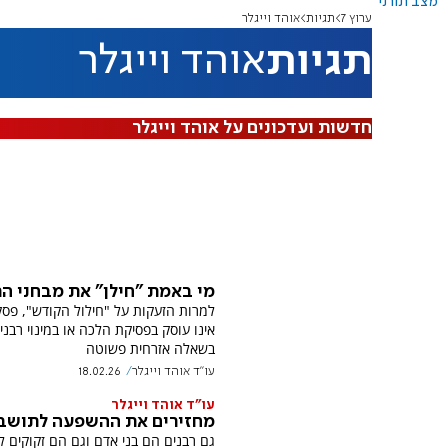
מצב תורני
ערוץ 7
תגיות
אוהד וייגלר
תגיות
אוהד וייגלר
חדשות ועדכונים על אוהד וייגלר
מי באמת "חילן" את מבחני הר
למרות הזעקות על "חילול הקודש", פסק
אינו עוסק בפסיקת הלכה או במינוי רבני
בשאלה אזרחית פשוטה
עו"ד אוהד וייגלר
18.02.26
עו"ד אוהד וייגלר
מחזירים את ההשפעה לתושב
גם רבנים הם בני אדם וגם הם זקוקים ל