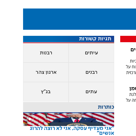
תגיות קשורות
ם
עיתים
רבנות
יות
וח על
כזית
רבנים
ארגון צהר
מן
עתים
בג"ץ
לגת
מה על
כותרות
"אני מעדיף עסקה, אני לא רוצה להרוג
אנשים"