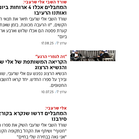
שורד השבי אלי שרעבי:
המחבלים אכלו 4 ארוחות ביו
ואותנו הרעיבו
שורד השבי אלי שרעבי תיאר את תנאי ה
הקשים, "זו הרעבה מכוונת, בזמן שאנחנ
קערת פסטה הם אכלו שלוש וארבע ארו
ביום"
ערוץ 7
17.08.25
"זה לגמרי הרגע"
הקריאה המשותפת של אלי ש
והנשיא הרצוג
הנשיא הרצוג נפגש עם אלי שרעבי, שור
ובירך על ספרו החדש. יחד קראו להשבת
החטופים.
ערוץ 7
10.07.25
אלי שרעבי:
המחבלים דרשו שנקרא בקורא
סירבנו
שורד השבי אלי שרעבי השיק את ספרו 
"חטוף" ושיתף את הקהל בתקופה הקש
"אני גאה בבחירה שלי בחיים"