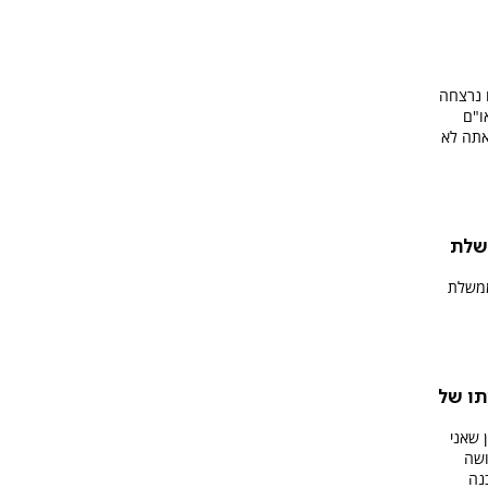
 נרצחה
ו"ם
אתה לא
שלת
ממשלת
תו של
 שאני
ושה
נה