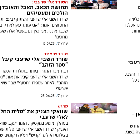
השורד אלי שרעבי:
ם
תחושת הכאב, האבל והאובדן
הולכים ומעמיקים
כליאה
שורד השבי אלי שרעבי השתתף בעצרת ב
ו אכלנו
החטופים ואמר: "אני עומד כאן לא רק בש
חות
שכבר איננו. אני כאן גם בשביל אלה שעדי
מחכים"
ערוץ 7
12.07.25
שובר שיאים:
שורד השבי אלי שרעבי קיבל 
רעבי
"ספר הזהב"
רב המכר המהיר ביותר בתולדות הספר ה
ד השבי,
שורד השבי אלי שרעבי קיבל את אות "ס
 כל
הזהב", לאחר שספרו "חטוף" שבר שיא 
ישראלי
ערוץ 7
23.06.25
מרגש
שוואקי העניק את "טלית החלל
ן -
לאלי שרעבי
במהלך מופע במקסיקו, הזמר יעקב שווא
החדש
העניק לשורד השבי אלי שרעבי טלית ש
ה בשבי.
בצילומי הקליפ "קדיש" ועליה רקומים ש