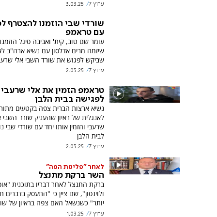
ערוץ 7
3.03.25
שורדי שבי הוזמנו להצטרף ל
עם טראמפ
עומר שם טוב, קית' ואביבה סיגל הוזמנו
שיזמה מרים אדלסון עם נשיא ארה"ב ל
שביקש לפגוש את שורד השבי אלי שרעב
ערוץ 7
2.03.25
טראמפ הזמין את אלי שרעבי
לפגישה בבית הלבן
נשיא ארצות הברית צפה בקטעים מתור
לאנגלית של ראיון שהעניק שורד השבי א
שרעבי והזמין אותו יחד עם שורדי שבי נ
לבית הלבן
ערוץ 7
2.03.25
לאחר "פליטת הפה"
השר ברקת מתנצל
ברקת התנצל לאחר דבריו בתוכנית "אופ
ולוינסון", שם ציין כי "התעסק בדברים ח
יותר" כשנשאל האם צפה בראיון של שור
ערוץ 7
1.03.25