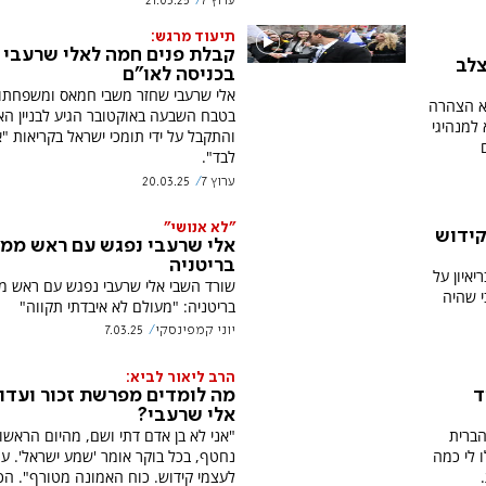
ערוץ 7
21.03.25
תיעוד מרגש:
קבלת פנים חמה לאלי שרעבי
צלב
בכניסה לאו"ם
אלי שרעבי שחזר משבי חמאס ומשפחתו
שא הצהרה
בטבח השבעה באוקטובר הגיע לבניין הא
למנהיגי
והתקבל על ידי תומכי ישראל בקריאות "
לבד".
ערוץ 7
20.03.25
"לא אנושי"
קידוש
אלי שרעבי נפגש עם ראש ממ
בריטניה
יאיון על
שורד השבי אלי שרעבי נפגש עם ראש 
 שהיה
בריטניה: "מעולם לא איבדתי תקווה"
יוני קמפינסקי
7.03.25
הרב ליאור לביא:
ד
מה לומדים מפרשת זכור ועדו
אלי שרעבי?
ברית
"אני לא בן אדם דתי ושם, מהיום הראשון
 לי כמה
נחטף, בכל בוקר אומר 'שמע ישראל'. ע
לעצמי קידוש. כוח האמונה מטורף". הכ