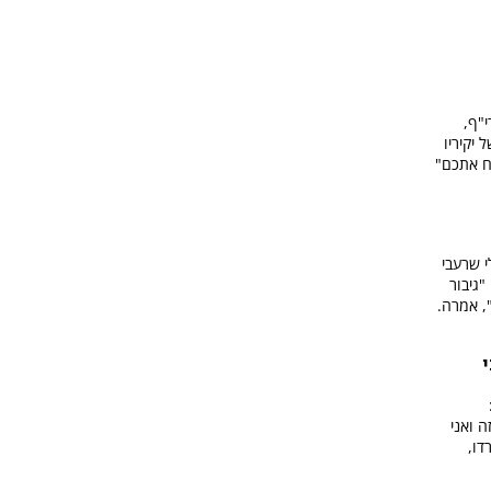
"ף,
יקיריו
ח אתכם"
י שרעבי
גיבור
, אמרה.
 ואני
דו,