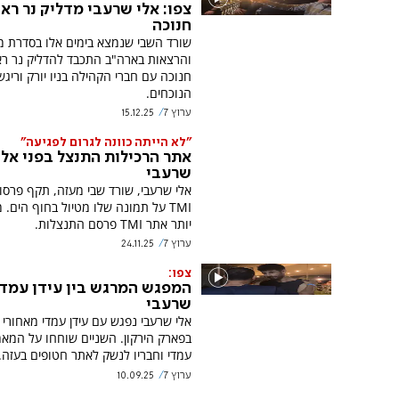
צפו: אלי שרעבי מדליק נר רא
חנוכה
שורד השבי שנמצא בימים אלו בסדרת מ
והרצאות בארה"ב התכבד להדליק נר רא
חנוכה עם חברי הקהילה בניו יורק וריג
הנוכחים.
ערוץ 7
15.12.25
"לא הייתה כוונה לגרום לפגיעה"
אתר הרכילות התנצל בפני אלי
שרעבי
אלי שרעבי, שורד שבי מעזה, תקף פרסו
TMI על תמונה שלו מטיול בחוף הים. 
יותר אתר TMI פרסם התנצלות.
ערוץ 7
24.11.25
צפו:
המפגש המרגש בין עידן עמדי
שרעבי
אלי שרעבי נפגש עם עידן עמדי מאחורי
בפארק הירקון. השניים שוחחו על המא
עמדי וחבריו לנשק לאתר חטופים בעזה.
ערוץ 7
10.09.25