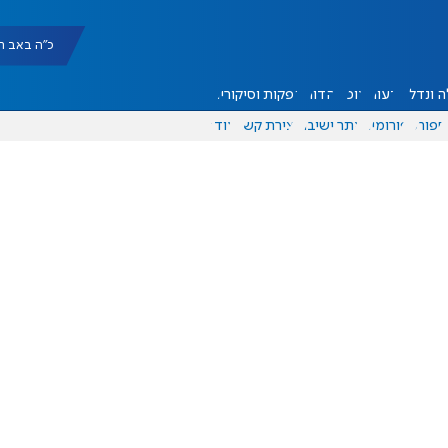
כ"ה באב תשפ"ו |
 ונדל"ן
דעות
אוכל
יהדות
הפקות וסיקורים
ספורט
פורומים
אתר ישיבה
יצירת קשר
עוד