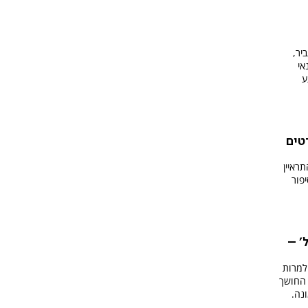
יר,
אי
ע
טים
ראיין
פור
' –
למרות
 החושך
נה.