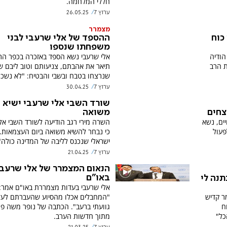
חללי המלחמה.
ערוץ 7
26.05.25
מצמרר
כוח
ההספד של אלי שרעבי לבני
משפחתו שנספו
הודיה
אלי שרעבי נשא הספד באזכרה בכפר הרי
ת הרב
תיאר את אהבתם, צניעותם וטוב ליבם של 
שנרצחו בטבח ובשבי והבטיח: "לא נשכ
ערוץ 7
30.04.25
שורד השבי אלי שרעבי ישיא
משואה
צחים
השרה מירי רגב הודיעה לשורד השבי אל
ים, נשא
כי נבחר להשיא משואה ביום העצמאות. "
פעול
ישראלי שנכנס לליבה של המדינה כולה"
ערוץ 7
21.04.25
הנאום המצמרר של אלי שרעבי
באו"ם
נה לי
אלי שרעבי בעדות מצמררת באו"ם אמר:
ר קדיש
"המחבלים אכלו מהסיוע שהעברתם לעזה
ח
גוועתי ברעב". הכתבה של נופר משה פר
כל"
מתוך חדשות הערב.