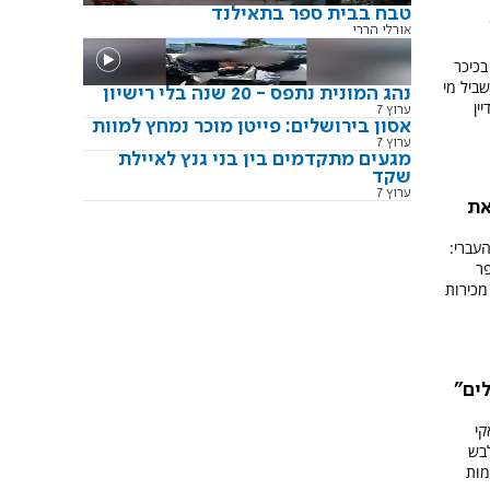
טבח בבית ספר בתאילנד
אורלי הררי
כיכר
ביל מי
נהג המונית נתפס - 20 שנה בלי רישיון
ין
ערוץ 7
אסון בירושלים: פייטן מוכר נמחץ למוות
ערוץ 7
מגעים מתקדמים בין בני גנץ לאיילת
שקד
ערוץ 7
את
עברי:
פר
מכירות
ים"
קי
לבש
מות