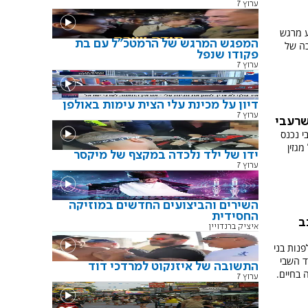
ערוץ 7
ע מרגש
המפגש המרגש של הרמטכ"ל עם בת
זכה ל-86% ותמיכה של
פקודו שנפל
ערוץ 7
דיון על מכינת עלי הצית עימות באולפן
ערוץ 7
שרעבי
י נכנס
גזין
ידו של ילד נלכדה במקצף של מיקסר
ערוץ 7
השירים והביצועים החדשים במוזיקה
החסידית
ב
איציק ברנדויין
נות בני
ד השבי
התשובה של איזנקוט למרדכי דוד
 בחיים.
ערוץ 7