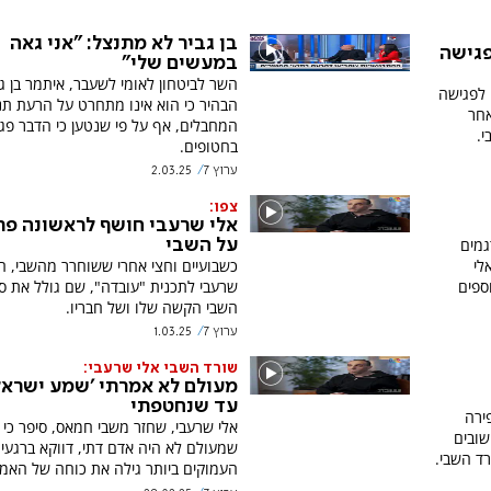
בן גביר לא מתנצל: "אני גאה
פגישה
במעשים שלי"
השר לביטחון לאומי לשעבר, איתמר בן גב
 לפגישה
הבהיר כי הוא אינו מתחרט על הרעת תנ
אחר
המחבלים, אף על פי שנטען כי הדבר פג
י.
בחטופים.
ערוץ 7
2.03.25
צפו:
אלי שרעבי חושף לראשונה פר
גמים
על השבי
לי
כשבועיים וחצי אחרי ששוחרר מהשבי, הת
וספים
שרעבי לתכנית "עובדה", שם גולל את סי
השבי הקשה שלו ושל חבריו.
ערוץ 7
1.03.25
שורד השבי אלי שרעבי:
מעולם לא אמרתי 'שמע ישראל
עד שנחטפתי
ירה
אלי שרעבי, שחזר משבי חמאס, סיפר כי 
שובים
שמעולם לא היה אדם דתי, דווקא ברגעי
ד השבי.
העמוקים ביותר גילה את כוחה של האמו