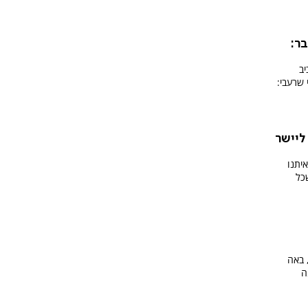
ר:
ב
 שרעבי:
 ליישר
איתנו
כל
 באה
ה