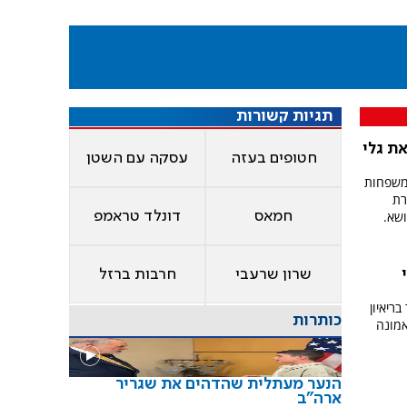
תגיות קשורות
ת גלי
חטופים בעזה
עסקה עם השטן
 משפחות
רת
שא.
חמאס
דונלד טראמפ
שרון שרעבי
חרבות ברזל
ריאיון
כותרות
האמונה
הנער מעתלית שהדהים את שגריר
ארה"ב