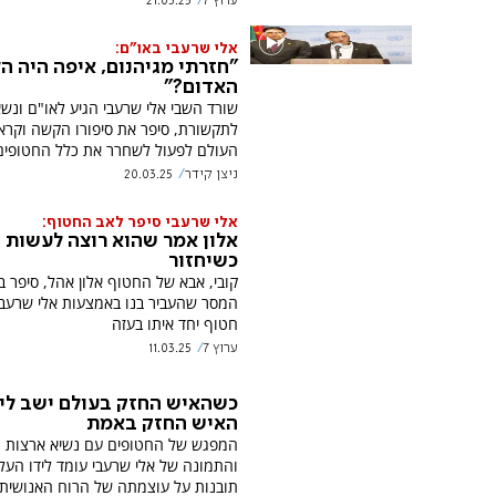
ערוץ 7
21.03.25
אלי שרעבי באו"ם:
"חזרתי מגיהנום, איפה היה ה
האדום?"
שורד השבי אלי שרעבי הגיע לאו"ם ונ
לתקשורת, סיפר את סיפורו הקשה וקרא 
העולם לפעול לשחרר את כלל החטופים
ניצן קידר
20.03.25
אלי שרעבי סיפר לאב החטוף:
אלון אמר שהוא רוצה לעשות 
כשיחזור
קובי, אבא של החטוף אלון אהל, סיפר בר
המסר שהעביר בנו באמצעות אלי שרעבי
חטוף יחד איתו בעזה
ערוץ 7
11.03.25
כשהאיש החזק בעולם ישב לי
האיש החזק באמת
המפגש של החטופים עם נשיא ארצות ה
והתמונה של אלי שרעבי עומד לידו העלו
תובנות על עוצמתה של הרוח האנושית.