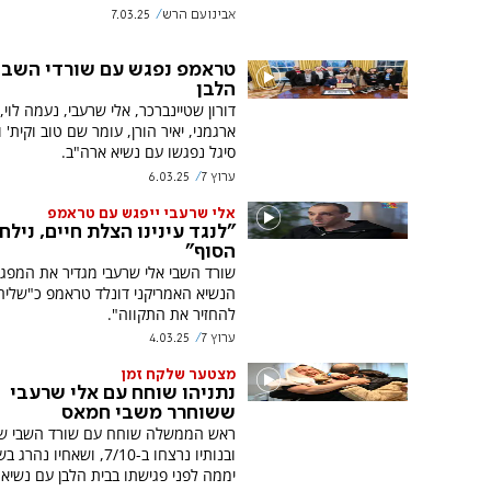
אבינועם הרש
7.03.25
טראמפ נפגש עם שורדי השבי
הלבן
דורון שטיינברכר, אלי שרעבי, נעמה לוי,
ארגמני, יאיר הורן, עומר שם טוב וקית' 
סיגל נפגשו עם נשיא ארה"ב.
ערוץ 7
6.03.25
אלי שרעבי ייפגש עם טראמפ
"לנגד עינינו הצלת חיים, נילח
הסוף"
שורד השבי אלי שרעבי מגדיר את המפג
הנשיא האמריקני דונלד טראמפ כ"שליח
להחזיר את התקווה".
ערוץ 7
4.03.25
מצטער שלקח זמן
נתניהו שוחח עם אלי שרעבי
ששוחרר משבי חמאס
ראש הממשלה שוחח עם שורד השבי ש
ובנותיו נרצחו ב-7/10, ושאחיו נהרג
יממה לפני פגישתו בבית הלבן עם נשיא 