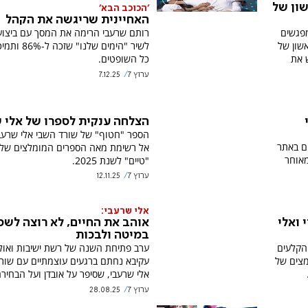
שון של
'הכוכב הבא'
האחיינית שריגשה את הקהל
פגשים
רותם שרעבי הרימה את המסך עם ביצו
שון של
לשיר "הימים שלנו" ש
ש את
כל השופטים.
ערוץ 7
7.12.25
הצלחה ענקית לספרו של אלי 
הספר "חטוף" של שורד השבי אלי שרעב
ם באתר
אל רשימת מאה הספרים המומלצים של מ
מאוחר
"טיים" לשנת 2025.
ערוץ 7
12.11.25
אלי שרעבי:
 ואלי
אוהב את החיים, לא רוצה לשכ
במיטה ולבכות
 הקלעים
ערב פתיחת השנה של רשת ישיבות ואולפ
מצים של
עקיבא נחתם ברגעים עוצמתיים עם שור
אלי שרעבי, שסיפר על אובדן ועל הבחירה
ערוץ 7
28.08.25