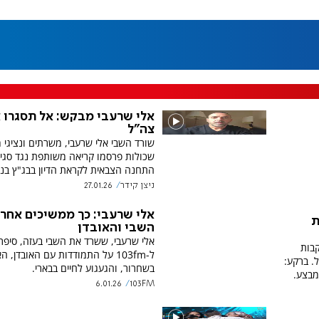
אלי שרעבי מבקש: אל תסגרו א
צה"ל
שורד השבי אלי שרעבי, משרתים ונציגי
שכולות פרסמו קריאה משותפת נגד סגי
התחנה הצבאית לקראת הדיון בבג"ץ בנו
ניצן קידר
27.01.26
אלי שרעבי: כך ממשיכים אחרי
ת
השבי והאובדן
אלי שרעבי, ששרד את השבי בעזה, סיפר ב
בות
ל-103fm על התמודדות עם האובדן, 
ל. ברקע:
בשחרור, והגעגוע לחיים בבארי.
מבצע.
6.01.26
103FM