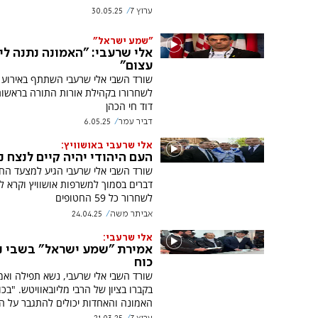
ערוץ 7
30.05.25
"שמע ישראל"
אלי שרעבי: "האמונה נתנה לי 
עצום"
שורד השבי אלי שרעבי השתתף באירוע 
לשחרורו בקהילת אורות התורה בראשו
דוד חי הכהן
דביר עמר
6.05.25
אלי שרעבי באושוויץ:
העם היהודי יהיה קיים לנצח נ
שורד השבי אלי שרעבי הגיע למצעד החי
דברים בסמוך למשרפות אושוויץ וקרא ל
לשחרור כל 59 החטופים
אביתר משה
24.04.25
אלי שרעבי:
אמירת "שמע ישראל" בשבי נת
כוח
שורד השבי אלי שרעבי, נשא תפילה ואמ
בקברו בציון של הרבי מליובאוויטש. "בכו
האמונה והאחדות יכולים להתגבר על ה