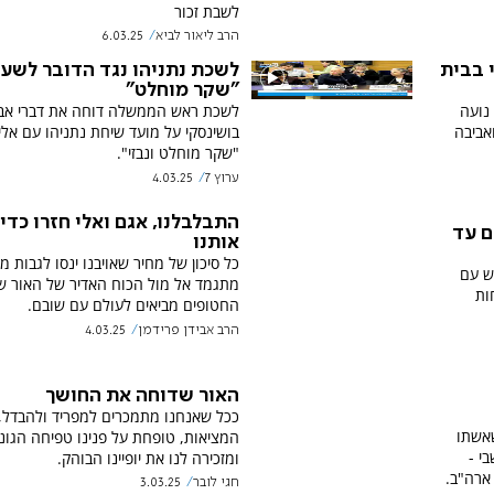
לשבת זכור
הרב ליאור לביא
6.03.25
 בבית
לשכת נתניהו נגד הדובר לשעב
"שקר מוחלט"
 נועה
לשכת ראש הממשלה דוחה את דברי אבי
ואביבה
בושינסקי על מועד שיחת נתניהו עם אלי
"שקר מוחלט ונבזי".
ערוץ 7
4.03.25
התבלבלנו, אגם ואלי חזרו כדי
ם עד
אותנו
כל סיכון של מחיר שאויבנו ינסו לגבות מ
ש עם
מתגמד אל מול הכוח האדיר של האור ש
ות
החטופים מביאים לעולם עם שובם.
הרב אבידן פרידמן
4.03.25
האור שדוחה את החושך
ככל שאנחנו מתמכרים למפריד ולהבדל,
אשתו
המציאות, טופחת על פנינו טפיחה הגונ
 בשבי -
ומזכירה לנו את יופיינו הבוהק.
ארה"ב.
חגי לובר
3.03.25