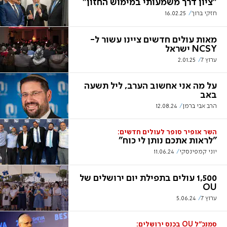
"ציון דרך משמעותי במימוש החזון"
חזקי ברוך
16.02.25
מאות עולים חדשים ציינו עשור ל-
NCSY ישראל
ערוץ 7
2.01.25
על מה אני אחשוב הערב, ליל תשעה
באב
הרב אבי ברמן
12.08.24
השר אופיר סופר לעולים חדשים:
"לראות אתכם נותן לי כוח"
יוני קמפינסקי
11.06.24
1,500 עולים בתפילת יום ירושלים של
OU
ערוץ 7
5.06.24
סמנכ"ל OU בכנס ירושלים: