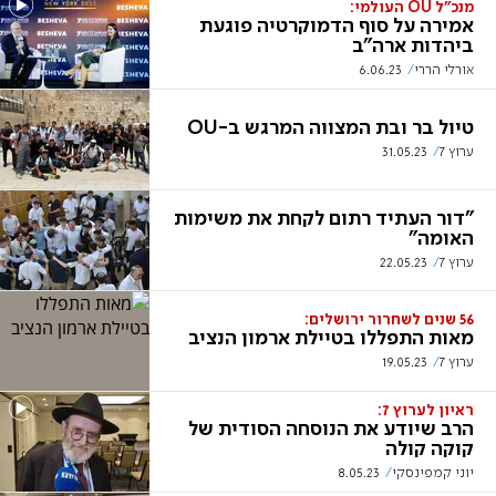
מנכ"ל OU העולמי:
אמירה על סוף הדמוקרטיה פוגעת
ביהדות ארה"ב
אורלי הררי
6.06.23
טיול בר ובת המצווה המרגש ב-OU
ערוץ 7
31.05.23
"דור העתיד רתום לקחת את משימות
האומה"
ערוץ 7
22.05.23
56 שנים לשחרור ירושלים:
מאות התפללו בטיילת ארמון הנציב
ערוץ 7
19.05.23
ראיון לערוץ 7:
הרב שיודע את הנוסחה הסודית של
קוקה קולה
יוני קמפינסקי
8.05.23