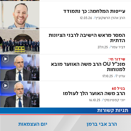
עייפות המלחמה: כך נתמודד
הרב אהרן הרשקוביץ
12.03.26
המסר מראש הישיבה לרבני הציונות
הדתית
דביר עמר
27.11.25
שידור חי:
מנכ"ל OU הרב משה האווער מובא
למנוחות
ערוץ 7
17.10.25
בגיל 60
הרב משה האוער הלך לעולמו
יוני קמפינסקי
16.10.25
תגיות קשורות
הרב אבי ברמן
יום העצמאות