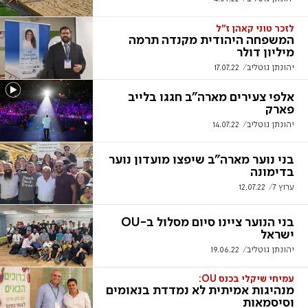
לזכר טוני קאהן ז"ל
המשפחה היהודית מקנדה תרמה
מיליון דולר
יהונתן גוטליב
17.07.22
אלפי צעירים מארה"ב חגגו בלייב
פארק
יהונתן גוטליב
14.07.22
בני נוער מארה"ב שיפצו מועדון נוער
בדימונה
ערוץ 7
12.07.22
בני הנוער ציינו סיום מסלול ב-OU
ישראל
יהונתן גוטליב
19.06.22
עמיחי שיקלי בכנס OU:
מנהיגות אמיתית לא נמדדת בנאומים
וסיסמאות