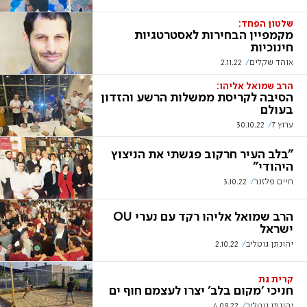
שלטון הפחד:
מקמפיין הבחירות לאסטרטגיות
חינוכיות
אוהד שקלים
2.11.22
הרב שמואל אליהו:
הסיבה לקריסת ממשלות הרשע והזדון
בעולם
ערוץ 7
30.10.22
"בלב העיר חרקוב פגשתי את הניצוץ
היהודי"
חיים פלזנר
3.10.22
הרב שמואל אליהו רקד עם נערי OU
ישראל
יהונתן גוטליב
2.10.22
קרית גת
חניכי 'מקום בלב' יצרו לעצמם חוף ים
יהונתן גוטליב
4.09.22