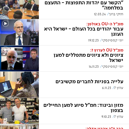
"הקשר עם יהדות התפוצות - התעצם
במלחמה"
חזקי ברוך
12.03.24
מנכ"ל ה-OU באולפן:
עבור יהודים בכל העולם - ישראל היא
העוגן
יוני קמפינסקי
19.12.23
מנכ"ל OU לערוץ 7:
ציונים ולא ציונים מתפללים למען
ישראל
יוני קמפינסקי
14.11.23
עלייה בפניות לחברים מקשיבים
ערוץ 7
6.11.23
מזון וביגוד: חמ"ל סיוע למען החיילים
בצפון
ערוץ 7
9.10.23