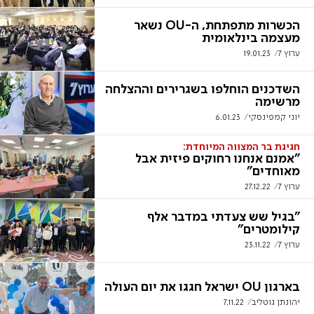
הכשרות מתפתחת, ה-OU נשאר
מעצמה בינלאומית
ערוץ 7
19.01.23
השדכנים הוחלפו בשגרירים וההצלחה
מרשימה
יוני קמפינסקי
6.01.23
חגיגת בר המצווה המיוחדת:
"אמנם אנחנו רחוקים פיזית אבל
מאוחדים"
ערוץ 7
27.12.22
"בגיל שש צעדתי במדבר אלף
קילומטרים"
ערוץ 7
23.11.22
בארגון OU ישראל חגגו את יום העולה
יהונתן גוטליב
7.11.22