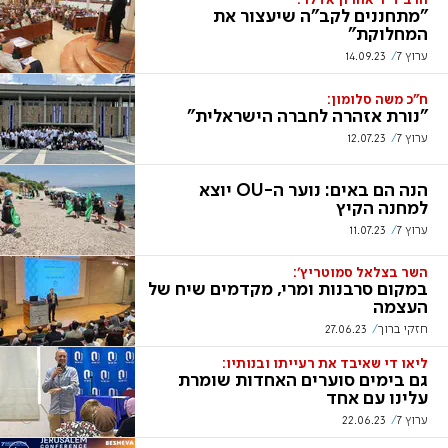
הרב ד"ר אהרון אדלר:
"מתחננים לקב"ה שיעצור את
המחלוקת"
ערוץ 7
14.09.23
ח"כ משה סלומון:
"נורת אזהרה לחברה הישראלית"
ערוץ 7
12.07.23
הנה הם באים: נוער ה-OU יוצא
למחנה הקיץ
ערוץ 7
11.07.23
השר בצלאל סמוטריץ':
במקום סרבנות ומרי, מקדמים שיח של
העצמה
חזקי ברוך
27.06.23
ליאו די שאיבד את רעייתו ובנותיו:
גם בימים סוערים האחדות שומרת
עלינו עם אחד
ערוץ 7
22.06.23