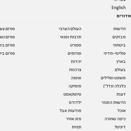
English
מדורים
חדשות
העולם הערבי
פורום צע
מבזקים
תרבות ופנאי
פורום נשו
ביטחוני
ספורט
פורום בי
פוליטי-מדיני
פורומים
פורום בי
בארץ
יהדות
בעולם
צרכנות
משפט ופלילים
אופנה
כלכלה ונדל"ן
מוסיקה
דעות
פיוטקאסט
חדשות המגזר
ילדודס
אוכל
מודעות אבל
כיפה שחורה
מזג אוויר
דיגיטל
תגיות