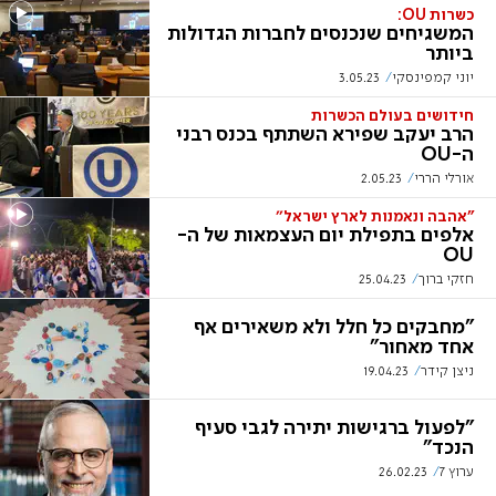
כשרות OU:
המשגיחים שנכנסים לחברות הגדולות
ביותר
יוני קמפינסקי
3.05.23
חידושים בעולם הכשרות
הרב יעקב שפירא השתתף בכנס רבני
ה-OU
אורלי הררי
2.05.23
"אהבה ונאמנות לארץ ישראל''
אלפים בתפילת יום העצמאות של ה-
OU
חזקי ברוך
25.04.23
"מחבקים כל חלל ולא משאירים אף
אחד מאחור"
ניצן קידר
19.04.23
"לפעול ברגישות יתירה לגבי סעיף
הנכד"
ערוץ 7
26.02.23