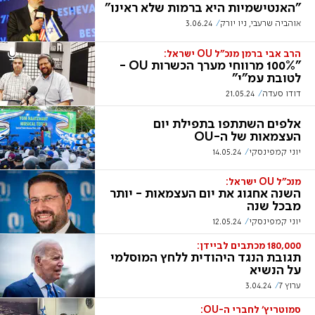
"האנטישמיות היא ברמות שלא ראינו"
אוהביה שרעבי, ניו יורק
3.06.24
הרב אבי ברמן מנכ"ל OU ישראל:
"100% מרווחי מערך הכשרות OU -
לטובת עמ"י"
דודו סעדה
21.05.24
אלפים השתתפו בתפילת יום
העצמאות של ה-OU
יוני קמפינסקי
14.05.24
מנכ"ל OU ישראל:
השנה אחגוג את יום העצמאות - יותר
מבכל שנה
יוני קמפינסקי
12.05.24
180,000 מכתבים לביידן:
תגובת הנגד היהודית ללחץ המוסלמי
על הנשיא
ערוץ 7
3.04.24
סמוטריץ' לחברי ה-OU: