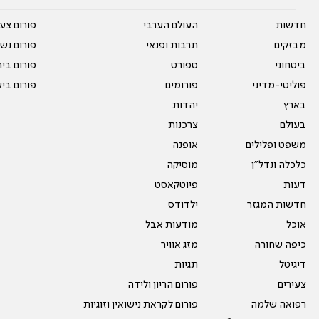
חדשות
העולם הערבי
פורום צע
מבזקים
תרבות ופנאי
פורום נשו
ביטחוני
ספורט
פורום בי
פוליטי-מדיני
פורומים
פורום בי
בארץ
יהדות
בעולם
צרכנות
משפט ופלילים
אופנה
כלכלה ונדל"ן
מוסיקה
דעות
פיוטקאסט
חדשות המגזר
ילדודס
אוכל
מודעות אבל
כיפה שחורה
מזג אוויר
דיגיטל
תגיות
צעירים
פורום הריון ולידה
רפואה שלמה
פורום לקראת נישואין וזוגיות