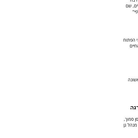
ים, שם
י"
 הפתוח
חיים
אשונה
רגה
ן סמוך,
נהל גן