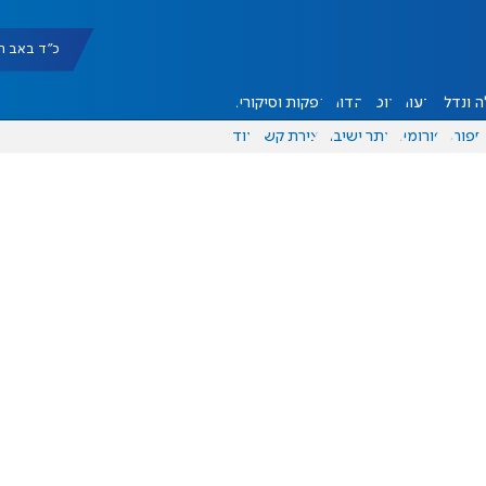
כ"ד באב תשפ"ו |
 ונדל"ן
דעות
אוכל
יהדות
הפקות וסיקורים
ספורט
פורומים
אתר ישיבה
יצירת קשר
עוד