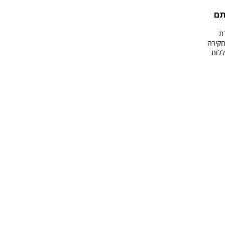
תם
ת
חקירה
ללות