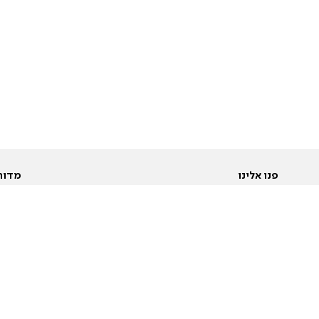
פנו אלינו
מדור
אודות
Pусский
חד
יצירת קשר
عربية
מב
פרסמו אצלנו
בי
תנאי שימוש
פו
מדיניות פרטיות
בא
הצהרת נגישות
בע