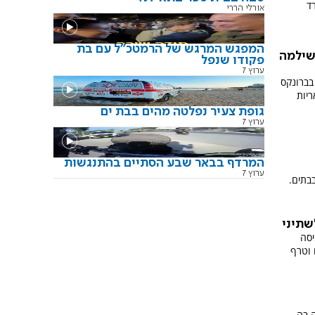
רד
אורלי הררי
המפגש המרגש של הרמטכ"ל עם בת
שילמה
פקודו שנפל
ערוץ 7
בברונקס
יות
גופת צעיר נפלטה מהים בבת ים
ערוץ 7
המרדף בבאר שבע הסתיים בהתנגשות
ערוץ 7
בתים.
שתיני
יסה
 וטרף
 בה