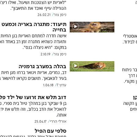
"לאריות יש הצטננות ושיעול, ואילו ריצ'
הגורילה עייף ואיבד את התיאבון".
ניסן צור
26.02.21
תיעוד: מתגרה באריה וכמעט 
בחייה
אישה חדרה למתחם האריות בגן החיות 
אוסטרלי
ותועדה כשהיא מתגרה זמן רב באחד האר
 לבידוד.
במקום: "היא ניצלה בנס".
ניסן צור
2.10.19
בהלה במערב גרמניה
ר ניתוח
דב, נמרים, אריות ויגואר ברחו מגן חיות
 דרך
בעיר לונאבאך. תושבים נקראו להישאר ב
מקורי.
ערוץ 7
1.06.18
ן
דוב תלש את זרועו של ילד פל
קן הקשה
בן 9 שביקר בגן במהלך טיול בית ספרי, נ
חים
להאכיל את הדב בכלוב, וזה תלש את ידו
אותה.
אורלי הררי
25.04.17
סלפי עם הפיל
תמורת שקל אחד בלבד, נכנסים להגרלה