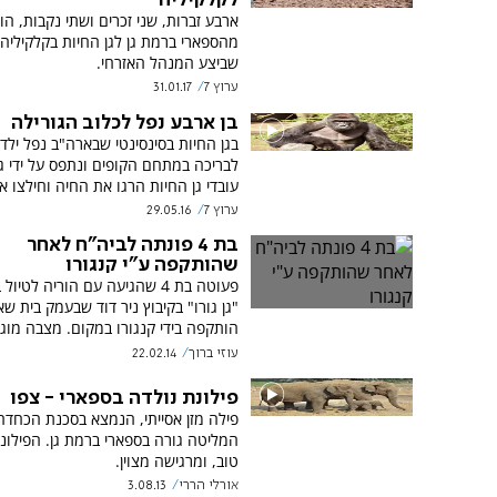
ארבע זברות, שני זכרים ושתי נקבות, הו
מהספארי ברמת גן לגן החיות בקלקיליה,
שביצע המנהל האזרחי.
ערוץ 7
31.01.17
בן ארבע נפל לכלוב הגורילה
בגן החיות בסינסינטי שבארה"ב נפל ילד 
לבריכה במתחם הקופים ונתפס על ידי גו
עובדי גן החיות הרגו את החיה וחילצו א
ערוץ 7
29.05.16
בת 4 פונתה לביה"ח לאחר
שהותקפה ע"י קנגורו
פעוטה בת 4 שהגיעה עם הוריה לטיו
"גן גורו" בקיבוץ ניר דוד שבעמק בית שאן
הותקפה בידי קנגורו במקום. מצבה מוגד
עוזי ברוך
22.02.14
פילונת נולדה בספארי - צפו
פילה מזן אסייתי, הנמצא בסכנת הכחדה
המליטה גורה בספארי ברמת גן. הפילונ
טוב, ומרגישה מצוין.
אורלי הררי
3.08.13