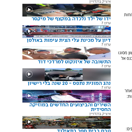
איציק ברנדויין
וחות
ידו של ילד נלכדה במקצף של מיקסר
ערוץ 7
דיון על מכינת עלי הצית עימות באולפן
ערוץ 7
ון מסוגו
נס אל
התשובה של איזנקוט למרדכי דוד
ערוץ 7
נהג המונית נתפס - 20 שנה בלי רישיון
ערוץ 7
לאחר
ת:
השירים והביצועים החדשים במוזיקה
החסידית
איציק ברנדויין
ים:
טבח בבית ספר בתאילנד