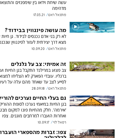
עשה שיחת וידאו בין שימפנזים והתוצאה
מדהימה
מתנאל ראט
17.03.21
מה עושה פינגווין בבידוד?
לא רק בני אדם נכנסים לבידוד. גן חיות 
מצא דרך יצירתית לעזור לפינגווין שנכנס
מתנאל ראט
10.09.20
זה אמיתי: צב על גלגלים
צב פצוע במרילנד התקבל בגן החיות ועב
ברגליו. עובדי הפארק לא הצליחו למצוא
לסייע לצב עד שאחד מהם עלה על רעיון 
מתנאל ראט
28.09.18
גם בעלי החיים נערכים להוריק
בגן החיות במיאמי נערכו לסופת ההורי
'אירמה'. חלק מהחיות פונו למקום מבט
ואחרות הועברו למרחבים מוגנים. צפו
רפאל לוי
10.09.17
צפו: זברות מהספארי הועברו
לקלקיליה