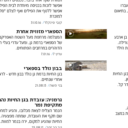
עברו
אפשר לזכות בכניסה מיוחדת לבית הפיל
 בתיאום
אפשר ללטף את הפילים ואף לצלם "סלפ
למזכרת
קובי פינקלר
31.10.16
הספארי מזווית אחרת
בן ארבע
המצלמה מרחפת מעל השטח האפריקני
רילה.
של הספארי ברמת גן, ומעל עדרי בעלי ה
ת הילד
הדוהרים במרחבים הפתוחים.
ערוץ 7
7.01.16
בבון נולד בספארי
ל בגן החיות
בגן החיות ברמת גן נולד בבון חדש - לר
,
אחרי שנתיים.
ר קל.
בני משה
21.08.13
גרמניה: עובדת בגן החיות נה
מתקיפת נמר
,
הנמר הצליח לצאת מכלובו, והגיע למחס
ת במצב
שם תקף את העובדת, שמתה מפצעיה. מ
החיות שהגיע למקום, ירה בנמר למוות.
ניר הר זהב
25.08.12