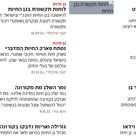
גן חיות
לוחות תקשורת בגן החיות
ט
לראשונה בגן החיות התנכ"י ובישראל: ל
תעו
תקשורת לטובת מבקרים מאותגרי דיבור
 רובוט.
ותקשורת
קובי פינקלר
16.09.24
גן חיות
נפתח פארק החיות המדברי
פארק חיות חווייתי, חינוכי ואתגרי, הראש
כנת
בישראל ובעולם, נפתח בבאר שבע. להיכ
עולמם של בעלי החיים.
קובי פינקלר
25.01.24
נמר השלג מת מקורונה
גן
נמר שלג בגן חיות במדינת אילינוי, מת 
כלוב
שנדבק בקורונה שהתפתחה לדלקת ריאו
פופטמים
"החל להשתעל וסבל מבעיות בנשימה".
ניסן צור
9.01.22
וידאו
גורילה ואריות נדבקו בקורונה
 גן חיות
מנהל גן החיות בפראג תיאר את התסמינ