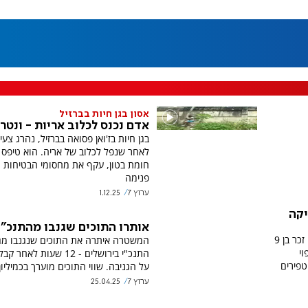
אסון בגן חיות בברזיל
אדם נכנס לכלוב אריות - ונטר
לאחר שנפל לכלוב של אריה. הוא טיפס 
חומת בטון, עקף את מחסומי הבטיחות ו
פנימה
ערוץ 7
1.12.25
יקה
אותרו התוכים שגנבו מהתנכ"י
הספארי מציג את הדייר החדש: קפיברה זכר בן 9
המשטרה איתרה את התוכים שנגנבו מגן
וי
התנכ"י בירושלים - 12 שעות לא
פירים
על הגניבה. שווי התוכים מוערך בכמיליון
ערוץ 7
25.04.25