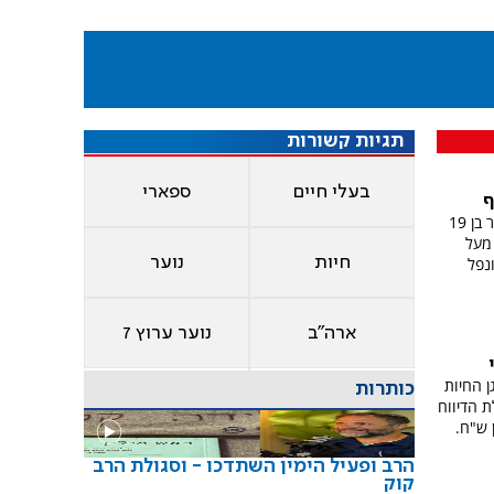
תגיות קשורות
בעלי חיים
ספארי
ף
בגן חיות בז'ואן פסואה בברזיל, נהרג צעיר בן 19
מעל
חיות
נוער
נפל
ארה"ב
נוער ערוץ 7
 החיות
כותרות
חר קבלת הדיווח
 ש"ח.
הרב ופעיל הימין השתדכו - וסגולת הרב
קוק