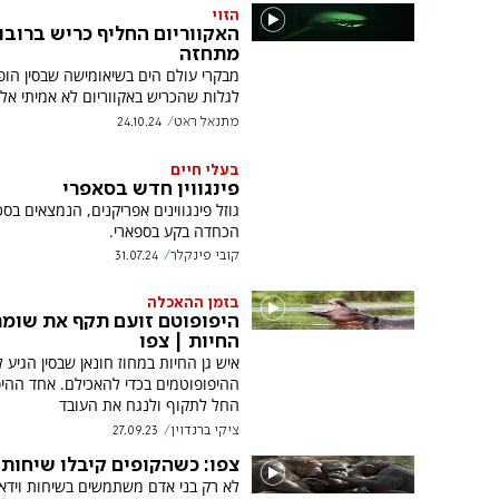
הזוי
האקווריום החליף כריש ברובו
מתחזה
מבקרי עולם הים בשיאומישה שבסין הופ
לגלות שהכריש באקווריום לא אמיתי אלא
מתנאל ראט
24.10.24
בעלי חיים
פינגווין חדש בסאפרי
גוזל פינגווינים אפריקנים, הנמצאים בס
הכחדה בקע בספארי.
קובי פינקלר
31.07.24
בזמן ההאכלה
היפופוטם זועם תקף את שומר 
החיות | צפו
איש גן החיות במחוז חונאן שבסין הגיע ל
ההיפופוטמים בכדי להאכילם. אחד ההי
החל לתקוף ולנגח את העובד
ציקי ברנדוין
27.09.23
צפו: כשהקופים קיבלו שיחות 
לא רק בני אדם משתמשים בשיחות וידאו-